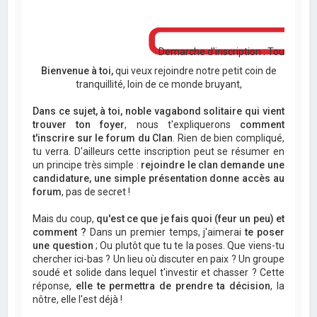
Demarche d'inscription : Tout pour s'
Bienvenue à toi,
qui veux rejoindre notre petit coin de
tranquillité, loin de ce monde bruyant,
Dans ce sujet, à toi, noble vagabond solitaire qui vient
trouver ton foyer
, nous t'expliquerons
comment
t'inscrire sur le forum du Clan
. Rien de bien compliqué,
tu verra. D'ailleurs cette inscription peut se résumer en
un principe très simple :
rejoindre le clan demande une
candidature, une simple présentation donne accès au
forum
, pas de secret !
Mais du coup,
qu'est ce que je fais quoi (feur un peu) et
comment ?
Dans un premier temps, j'aimerai
te poser
une question
; Ou plutôt que tu te la poses. Que viens-tu
chercher ici-bas ? Un lieu où discuter en paix ? Un groupe
soudé et solide dans lequel t'investir et chasser ? Cette
réponse,
elle te permettra de prendre ta décision
, la
nôtre, elle l'est déjà !