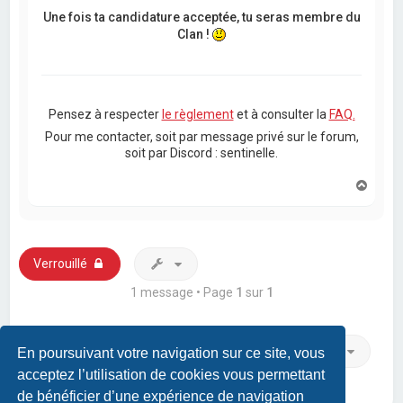
Une fois ta candidature acceptée, tu seras membre du
Clan !
Pensez à respecter
le règlement
et à consulter la
FAQ.
Pour me contacter, soit par message privé sur le forum,
soit par Discord : sentinelle.
H
a
u
t
Verrouillé
1 message • Page
1
sur
1
Aller
En poursuivant votre navigation sur ce site, vous
acceptez l’utilisation de cookies vous permettant
de bénéficier d’une expérience de navigation