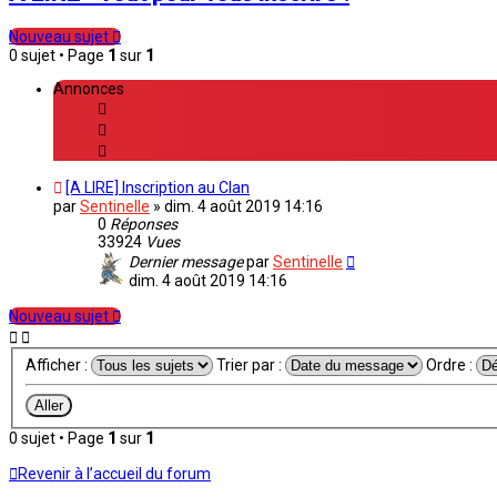
Nouveau sujet
0 sujet • Page
1
sur
1
Annonces
[A LIRE] Inscription au Clan
par
Sentinelle
»
dim. 4 août 2019 14:16
0
Réponses
33924
Vues
Dernier message
par
Sentinelle
dim. 4 août 2019 14:16
Nouveau sujet
Afficher :
Trier par :
Ordre :
0 sujet • Page
1
sur
1
Revenir à l’accueil du forum