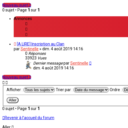
Nouveau sujet
0 sujet • Page
1
sur
1
Annonces
[A LIRE] Inscription au Clan
par
Sentinelle
»
dim. 4 août 2019 14:16
0
Réponses
33923
Vues
Dernier message
par
Sentinelle
dim. 4 août 2019 14:16
Nouveau sujet
Afficher :
Trier par :
Ordre :
0 sujet • Page
1
sur
1
Revenir à l’accueil du forum
Aller