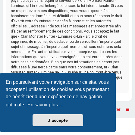
pays, du pays dans lequel le serveur de « Clan Monster Hunter -
Luminae qi-Lin » est hébergé ou encore la loi internationale. Si vous
ne respectez pas ces dispositions, vous vous exposez à un
bannissement immédiat et définitif et nous nous réservons le droit
d’avertir votre fournisseur d’accès à internet et les autorités
officielles. L’adresse IP de tous les messages est enregistrée afin
d’aider au renforcement de ces conditions. Vous acceptez le fait
que « Clan Monster Hunter - Luminae qi-Lin » ait le droit de
supprimer, de modifier, de déplacer ou de verrouiller n’importe quel
sujet et message à n’importe quel moment si nous estimons cela
nécessaire. En tant qu’utilisateur, vous acceptez que toutes les
informations que vous avez renseignées soient enregistrées dans
notre base de données. Bien que ces informations ne seront pas
diffusées à une tierce partie sans votre consentement, ni « Clan
Monster Hunter - Luminae qi-Lin », ni phpBB, ne pourront être tenus
comme responsables en cas de tentative de piratage informatique
En poursuivant votre navigation sur ce site, vous
visant à compromettre vos données.
acceptez l’utilisation de cookies vous permettant
de bénéficier d’une expérience de navigation
optimale.
En savoir plus…
Accueil
Accueil du forum
Nous contacter
J’accepte
Powered by
phpBB
™
• Design by
PlanetStyles
Traduction française officielle
©
Qiaeru