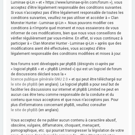
Luminae qi-Lin » et « https://www.luminae-qi-lin.com/forum »), vous
acceptez d’être légalement responsable des conditions suivantes.
Si vous n’acceptez pas d’être légalement responsable de toutes les
conditions suivantes, veuillez ne pas utiliser et accéder à « Clan
Monster Hunter - Luminae qi-Lin ». Nous pouvons modifier ces
conditions à n’importe quel moment et nous essaierons de vous
informer de ces modifications, bien que nous vous conseillons de
vérifier régulièrement par vous-même. En effet, si vous continuez à
participer à « Clan Monster Hunter - Luminae qi-Lin » après que des
modifications aient été effectuées, vous acceptez d’être
légalement responsable des conditions modifiées et mises à jour.
Nos forums sont développés par phpBB (désignés ci-après par
« logiciel phpBB » et « phpBB Limited ») qui est un logiciel de forum
de discussions déclaré sous la «
licence publique générale GNU 2.0
» et qui peut être téléchargé sur
le site de phpBB
(en anglais). Le logiciel phpBB a pour seul but de
faciliter les discussions sur internet et phpBB Limited ne peut en
aucun cas être tenu comme responsable de la conduite et du
contenu que nous acceptons et que nous n’acceptons pas. Pour
plus d’informations concernant phpBB, veuillez consulter
le site de phpBB
(en anglais).
Vous acceptez de ne publier aucun contenu à caractère abusif,
obscène, vulgaire, diffamatoire, choquant, menaçant,
pornographique, etc. qui pourrait transgresser la législation de votre