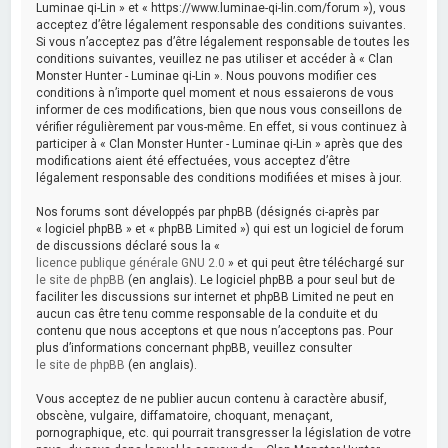
Luminae qi-Lin » et « https://www.luminae-qi-lin.com/forum »), vous
acceptez d’être légalement responsable des conditions suivantes.
Si vous n’acceptez pas d’être légalement responsable de toutes les
conditions suivantes, veuillez ne pas utiliser et accéder à « Clan
Monster Hunter - Luminae qi-Lin ». Nous pouvons modifier ces
conditions à n’importe quel moment et nous essaierons de vous
informer de ces modifications, bien que nous vous conseillons de
vérifier régulièrement par vous-même. En effet, si vous continuez à
participer à « Clan Monster Hunter - Luminae qi-Lin » après que des
modifications aient été effectuées, vous acceptez d’être
légalement responsable des conditions modifiées et mises à jour.
Nos forums sont développés par phpBB (désignés ci-après par
« logiciel phpBB » et « phpBB Limited ») qui est un logiciel de forum
de discussions déclaré sous la «
licence publique générale GNU 2.0
» et qui peut être téléchargé sur
le site de phpBB
(en anglais). Le logiciel phpBB a pour seul but de
faciliter les discussions sur internet et phpBB Limited ne peut en
aucun cas être tenu comme responsable de la conduite et du
contenu que nous acceptons et que nous n’acceptons pas. Pour
plus d’informations concernant phpBB, veuillez consulter
le site de phpBB
(en anglais).
Vous acceptez de ne publier aucun contenu à caractère abusif,
obscène, vulgaire, diffamatoire, choquant, menaçant,
pornographique, etc. qui pourrait transgresser la législation de votre