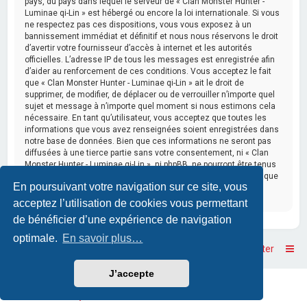
pays, du pays dans lequel le serveur de « Clan Monster Hunter -
Luminae qi-Lin » est hébergé ou encore la loi internationale. Si vous
ne respectez pas ces dispositions, vous vous exposez à un
bannissement immédiat et définitif et nous nous réservons le droit
d’avertir votre fournisseur d’accès à internet et les autorités
officielles. L’adresse IP de tous les messages est enregistrée afin
d’aider au renforcement de ces conditions. Vous acceptez le fait
que « Clan Monster Hunter - Luminae qi-Lin » ait le droit de
supprimer, de modifier, de déplacer ou de verrouiller n’importe quel
sujet et message à n’importe quel moment si nous estimons cela
nécessaire. En tant qu’utilisateur, vous acceptez que toutes les
informations que vous avez renseignées soient enregistrées dans
notre base de données. Bien que ces informations ne seront pas
diffusées à une tierce partie sans votre consentement, ni « Clan
Monster Hunter - Luminae qi-Lin », ni phpBB, ne pourront être tenus
comme responsables en cas de tentative de piratage informatique
En poursuivant votre navigation sur ce site, vous
visant à compromettre vos données.
acceptez l’utilisation de cookies vous permettant
de bénéficier d’une expérience de navigation
optimale.
En savoir plus…
Accueil
Accueil du forum
Nous contacter
J’accepte
Powered by
phpBB
™
• Design by
PlanetStyles
Traduction française officielle
©
Qiaeru