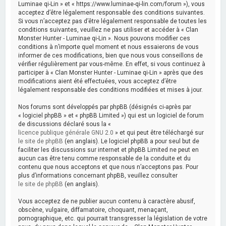
Luminae qi-Lin » et « https://www.luminae-qi-lin.com/forum »), vous
acceptez d’être légalement responsable des conditions suivantes.
Si vous n’acceptez pas d’être légalement responsable de toutes les
conditions suivantes, veuillez ne pas utiliser et accéder à « Clan
Monster Hunter - Luminae qi-Lin ». Nous pouvons modifier ces
conditions à n’importe quel moment et nous essaierons de vous
informer de ces modifications, bien que nous vous conseillons de
vérifier régulièrement par vous-même. En effet, si vous continuez à
participer à « Clan Monster Hunter - Luminae qi-Lin » après que des
modifications aient été effectuées, vous acceptez d’être
légalement responsable des conditions modifiées et mises à jour.
Nos forums sont développés par phpBB (désignés ci-après par
« logiciel phpBB » et « phpBB Limited ») qui est un logiciel de forum
de discussions déclaré sous la «
licence publique générale GNU 2.0
» et qui peut être téléchargé sur
le site de phpBB
(en anglais). Le logiciel phpBB a pour seul but de
faciliter les discussions sur internet et phpBB Limited ne peut en
aucun cas être tenu comme responsable de la conduite et du
contenu que nous acceptons et que nous n’acceptons pas. Pour
plus d’informations concernant phpBB, veuillez consulter
le site de phpBB
(en anglais).
Vous acceptez de ne publier aucun contenu à caractère abusif,
obscène, vulgaire, diffamatoire, choquant, menaçant,
pornographique, etc. qui pourrait transgresser la législation de votre