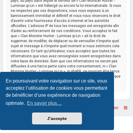
pays, du pays dans lequel le serveur de « Clan Monster Hunter -
Luminae qi-Lin » est hébergé ou encore la loi internationale. Si vous
ne respectez pas ces dispositions, vous vous exposez à un
bannissement immédiat et définitif et nous nous réservons le droit
d’avertir votre fournisseur d’accès à internet et les autorités
officielles. L’adresse IP de tous les messages est enregistrée afin
d’aider au renforcement de ces conditions. Vous acceptez le fait
que « Clan Monster Hunter - Luminae qi-Lin » ait le droit de
supprimer, de modifier, de déplacer ou de verrouiller n’importe quel
sujet et message à n’importe quel moment si nous estimons cela
nécessaire. En tant qu’utilisateur, vous acceptez que toutes les
informations que vous avez renseignées soient enregistrées dans
notre base de données. Bien que ces informations ne seront pas
diffusées à une tierce partie sans votre consentement, ni « Clan
Monster Hunter - Luminae qi-Lin », ni phpBB, ne pourront être tenus
comme responsables en cas de tentative de piratage informatique
En poursuivant votre navigation sur ce site, vous
visant à compromettre vos données.
acceptez l’utilisation de cookies vous permettant
de bénéficier d’une expérience de navigation
optimale.
En savoir plus…
Accueil
Accueil du forum
Nous contacter
J’accepte
Powered by
phpBB
™
• Design by
PlanetStyles
Traduction française officielle
©
Qiaeru