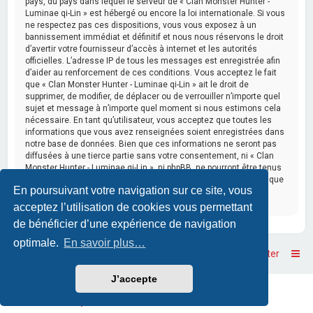
pays, du pays dans lequel le serveur de « Clan Monster Hunter -
Luminae qi-Lin » est hébergé ou encore la loi internationale. Si vous
ne respectez pas ces dispositions, vous vous exposez à un
bannissement immédiat et définitif et nous nous réservons le droit
d’avertir votre fournisseur d’accès à internet et les autorités
officielles. L’adresse IP de tous les messages est enregistrée afin
d’aider au renforcement de ces conditions. Vous acceptez le fait
que « Clan Monster Hunter - Luminae qi-Lin » ait le droit de
supprimer, de modifier, de déplacer ou de verrouiller n’importe quel
sujet et message à n’importe quel moment si nous estimons cela
nécessaire. En tant qu’utilisateur, vous acceptez que toutes les
informations que vous avez renseignées soient enregistrées dans
notre base de données. Bien que ces informations ne seront pas
diffusées à une tierce partie sans votre consentement, ni « Clan
Monster Hunter - Luminae qi-Lin », ni phpBB, ne pourront être tenus
comme responsables en cas de tentative de piratage informatique
En poursuivant votre navigation sur ce site, vous
visant à compromettre vos données.
acceptez l’utilisation de cookies vous permettant
de bénéficier d’une expérience de navigation
optimale.
En savoir plus…
Accueil
Accueil du forum
Nous contacter
J’accepte
Powered by
phpBB
™
• Design by
PlanetStyles
Traduction française officielle
©
Qiaeru