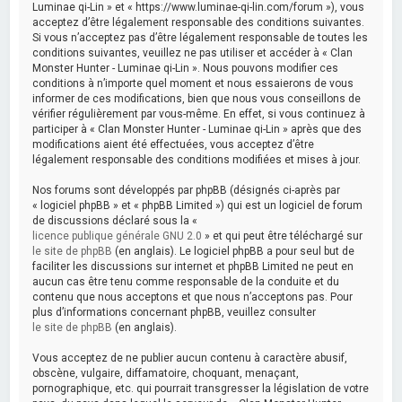
Luminae qi-Lin » et « https://www.luminae-qi-lin.com/forum »), vous
acceptez d’être légalement responsable des conditions suivantes.
Si vous n’acceptez pas d’être légalement responsable de toutes les
conditions suivantes, veuillez ne pas utiliser et accéder à « Clan
Monster Hunter - Luminae qi-Lin ». Nous pouvons modifier ces
conditions à n’importe quel moment et nous essaierons de vous
informer de ces modifications, bien que nous vous conseillons de
vérifier régulièrement par vous-même. En effet, si vous continuez à
participer à « Clan Monster Hunter - Luminae qi-Lin » après que des
modifications aient été effectuées, vous acceptez d’être
légalement responsable des conditions modifiées et mises à jour.
Nos forums sont développés par phpBB (désignés ci-après par
« logiciel phpBB » et « phpBB Limited ») qui est un logiciel de forum
de discussions déclaré sous la «
licence publique générale GNU 2.0
» et qui peut être téléchargé sur
le site de phpBB
(en anglais). Le logiciel phpBB a pour seul but de
faciliter les discussions sur internet et phpBB Limited ne peut en
aucun cas être tenu comme responsable de la conduite et du
contenu que nous acceptons et que nous n’acceptons pas. Pour
plus d’informations concernant phpBB, veuillez consulter
le site de phpBB
(en anglais).
Vous acceptez de ne publier aucun contenu à caractère abusif,
obscène, vulgaire, diffamatoire, choquant, menaçant,
pornographique, etc. qui pourrait transgresser la législation de votre