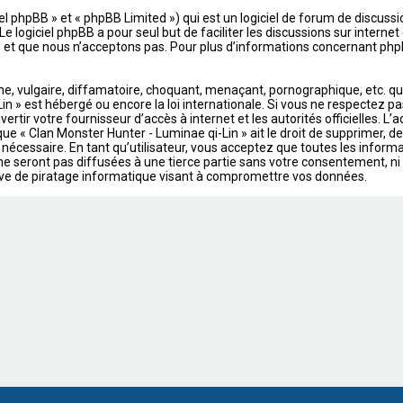
 phpBB » et « phpBB Limited ») qui est un logiciel de forum de discussi
 Le logiciel phpBB a pour seul but de faciliter les discussions sur intern
t que nous n’acceptons pas. Pour plus d’informations concernant phpB
 vulgaire, diffamatoire, choquant, menaçant, pornographique, etc. qui p
in » est hébergé ou encore la loi internationale. Si vous ne respectez p
ertir votre fournisseur d’accès à internet et les autorités officielles. L
ue « Clan Monster Hunter - Luminae qi-Lin » ait le droit de supprimer, de
nécessaire. En tant qu’utilisateur, vous acceptez que toutes les infor
 seront pas diffusées à une tierce partie sans votre consentement, ni «
ve de piratage informatique visant à compromettre vos données.