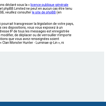
ons déclaré sous la «
licence publique générale
et et phpBB Limited ne peut en aucun cas être tenu
B, veuillez consulter
le site de phpBB
(en
ourrait transgresser la législation de votre pays,
as ces dispositions, vous vous exposez à un
’adresse IP de tous les messages est enregistrée
 modifier, de déplacer ou de verrouiller n’importe
mations que vous avez renseignées soient
 Clan Monster Hunter - Luminae qi-Lin », ni