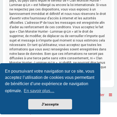
pays, du pays dans lequel le serveur de « Clan Monster Hunter -
Luminae qi-Lin » est hébergé ou encore la loi internationale. Si vous
ne respectez pas ces dispositions, vous vous exposez à un
bannissement immédiat et définitif et nous nous réservons le droit
d’avertir votre fournisseur d’accès à internet et les autorités
officielles. L’adresse IP de tous les messages est enregistrée afin
d’aider au renforcement de ces conditions. Vous acceptez le fait
que « Clan Monster Hunter - Luminae qi-Lin » ait le droit de
supprimer, de modifier, de déplacer ou de verrouiller n’importe quel
sujet et message à n’importe quel moment si nous estimons cela
nécessaire. En tant qu’utilisateur, vous acceptez que toutes les
informations que vous avez renseignées soient enregistrées dans
notre base de données. Bien que ces informations ne seront pas
diffusées à une tierce partie sans votre consentement, ni « Clan
Monster Hunter - Luminae qi-Lin », ni phpBB, ne pourront être tenus
comme responsables en cas de tentative de piratage informatique
En poursuivant votre navigation sur ce site, vous
visant à compromettre vos données.
acceptez l’utilisation de cookies vous permettant
de bénéficier d’une expérience de navigation
optimale.
En savoir plus…
Accueil
Accueil du forum
Nous contacter
J’accepte
Powered by
phpBB
™
• Design by
PlanetStyles
Traduction française officielle
©
Qiaeru