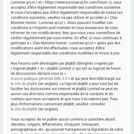
Luminae qi-Lin » et « https://www.luminae-qi-lin.com/forum »), vous
acceptez d’être légalement responsable des conditions suivantes.
Si vous n’acceptez pas d’être légalement responsable de toutes les
conditions suivantes, veuillez ne pas utiliser et accéder à « Clan
Monster Hunter - Luminae qi-Lin ». Nous pouvons modifier ces
conditions à n’importe quel moment et nous essaierons de vous
informer de ces modifications, bien que nous vous conseillons de
vérifier régulièrement par vous-même. En effet, si vous continuez à
participer à « Clan Monster Hunter - Luminae qi-Lin » après que des
modifications aient été effectuées, vous acceptez d’être
légalement responsable des conditions modifiées et mises à jour.
Nos forums sont développés par phpBB (désignés ci-après par
« logiciel phpBB » et « phpBB Limited ») qui est un logiciel de forum
de discussions déclaré sous la «
licence publique générale GNU 2.0
» et qui peut être téléchargé sur
le site de phpBB
(en anglais). Le logiciel phpBB a pour seul but de
faciliter les discussions sur internet et phpBB Limited ne peut en
aucun cas être tenu comme responsable de la conduite et du
contenu que nous acceptons et que nous n’acceptons pas. Pour
plus d’informations concernant phpBB, veuillez consulter
le site de phpBB
(en anglais).
Vous acceptez de ne publier aucun contenu à caractère abusif,
obscène, vulgaire, diffamatoire, choquant, menaçant,
pornographique, etc. qui pourrait transgresser la législation de votre