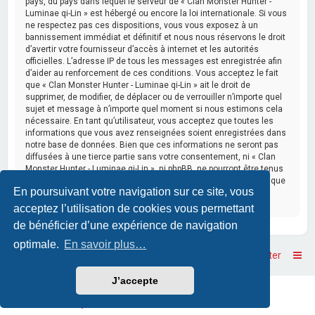
pays, du pays dans lequel le serveur de « Clan Monster Hunter -
Luminae qi-Lin » est hébergé ou encore la loi internationale. Si vous
ne respectez pas ces dispositions, vous vous exposez à un
bannissement immédiat et définitif et nous nous réservons le droit
d’avertir votre fournisseur d’accès à internet et les autorités
officielles. L’adresse IP de tous les messages est enregistrée afin
d’aider au renforcement de ces conditions. Vous acceptez le fait
que « Clan Monster Hunter - Luminae qi-Lin » ait le droit de
supprimer, de modifier, de déplacer ou de verrouiller n’importe quel
sujet et message à n’importe quel moment si nous estimons cela
nécessaire. En tant qu’utilisateur, vous acceptez que toutes les
informations que vous avez renseignées soient enregistrées dans
notre base de données. Bien que ces informations ne seront pas
diffusées à une tierce partie sans votre consentement, ni « Clan
Monster Hunter - Luminae qi-Lin », ni phpBB, ne pourront être tenus
comme responsables en cas de tentative de piratage informatique
En poursuivant votre navigation sur ce site, vous
visant à compromettre vos données.
acceptez l’utilisation de cookies vous permettant
de bénéficier d’une expérience de navigation
optimale.
En savoir plus…
Accueil
Accueil du forum
Nous contacter
J’accepte
Powered by
phpBB
™
• Design by
PlanetStyles
Traduction française officielle
©
Qiaeru