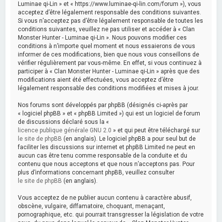
Luminae qi-Lin » et « https://www.luminae-qi-lin.com/forum »), vous
acceptez d’être légalement responsable des conditions suivantes.
Si vous n’acceptez pas d’être légalement responsable de toutes les
conditions suivantes, veuillez ne pas utiliser et accéder à « Clan
Monster Hunter - Luminae qi-Lin ». Nous pouvons modifier ces
conditions à n’importe quel moment et nous essaierons de vous
informer de ces modifications, bien que nous vous conseillons de
vérifier régulièrement par vous-même. En effet, si vous continuez à
participer à « Clan Monster Hunter - Luminae qi-Lin » après que des
modifications aient été effectuées, vous acceptez d’être
légalement responsable des conditions modifiées et mises à jour.
Nos forums sont développés par phpBB (désignés ci-après par
« logiciel phpBB » et « phpBB Limited ») qui est un logiciel de forum
de discussions déclaré sous la «
licence publique générale GNU 2.0
» et qui peut être téléchargé sur
le site de phpBB
(en anglais). Le logiciel phpBB a pour seul but de
faciliter les discussions sur internet et phpBB Limited ne peut en
aucun cas être tenu comme responsable de la conduite et du
contenu que nous acceptons et que nous n’acceptons pas. Pour
plus d’informations concernant phpBB, veuillez consulter
le site de phpBB
(en anglais).
Vous acceptez de ne publier aucun contenu à caractère abusif,
obscène, vulgaire, diffamatoire, choquant, menaçant,
pornographique, etc. qui pourrait transgresser la législation de votre