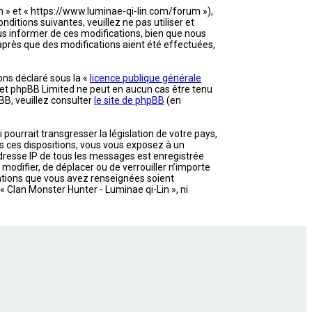
in » et « https://www.luminae-qi-lin.com/forum »),
itions suivantes, veuillez ne pas utiliser et
s informer de ces modifications, bien que nous
 après que des modifications aient été effectuées,
ons déclaré sous la «
licence publique générale
et et phpBB Limited ne peut en aucun cas être tenu
B, veuillez consulter
le site de phpBB
(en
ourrait transgresser la législation de votre pays,
as ces dispositions, vous vous exposez à un
’adresse IP de tous les messages est enregistrée
 modifier, de déplacer ou de verrouiller n’importe
mations que vous avez renseignées soient
 Clan Monster Hunter - Luminae qi-Lin », ni