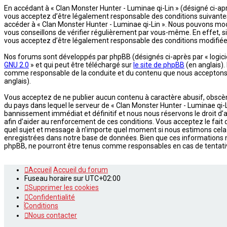
En accédant à « Clan Monster Hunter - Luminae qi-Lin » (désigné ci-aprè
vous acceptez d’être légalement responsable des conditions suivantes. 
accéder à « Clan Monster Hunter - Luminae qi-Lin ». Nous pouvons mod
vous conseillons de vérifier régulièrement par vous-même. En effet, si
vous acceptez d’être légalement responsable des conditions modifiées
Nos forums sont développés par phpBB (désignés ci-après par « logiciel
GNU 2.0
» et qui peut être téléchargé sur
le site de phpBB
(en anglais).
comme responsable de la conduite et du contenu que nous acceptons e
anglais).
Vous acceptez de ne publier aucun contenu à caractère abusif, obscène,
du pays dans lequel le serveur de « Clan Monster Hunter - Luminae qi-L
bannissement immédiat et définitif et nous nous réservons le droit d’av
afin d’aider au renforcement de ces conditions. Vous acceptez le fait q
quel sujet et message à n’importe quel moment si nous estimons cela 
enregistrées dans notre base de données. Bien que ces informations ne
phpBB, ne pourront être tenus comme responsables en cas de tentati
Accueil
Accueil du forum
Fuseau horaire sur
UTC+02:00
Supprimer les cookies
Confidentialité
Conditions
Nous contacter