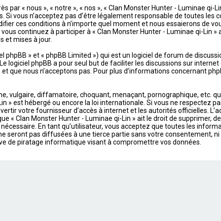
s par « nous », « notre », « nos », « Clan Monster Hunter - Luminae qi-L
Si vous n’acceptez pas d’être légalement responsable de toutes les cond
ifier ces conditions à n’importe quel moment et nous essaierons de vou
 vous continuez à participer à « Clan Monster Hunter - Luminae qi-Lin »
 et mises à jour.
 phpBB » et « phpBB Limited ») qui est un logiciel de forum de discussi
 Le logiciel phpBB a pour seul but de faciliter les discussions sur intern
t que nous n’acceptons pas. Pour plus d’informations concernant phpB
 vulgaire, diffamatoire, choquant, menaçant, pornographique, etc. qui p
in » est hébergé ou encore la loi internationale. Si vous ne respectez p
ertir votre fournisseur d’accès à internet et les autorités officielles. L
ue « Clan Monster Hunter - Luminae qi-Lin » ait le droit de supprimer, de
nécessaire. En tant qu’utilisateur, vous acceptez que toutes les infor
 seront pas diffusées à une tierce partie sans votre consentement, ni «
ve de piratage informatique visant à compromettre vos données.