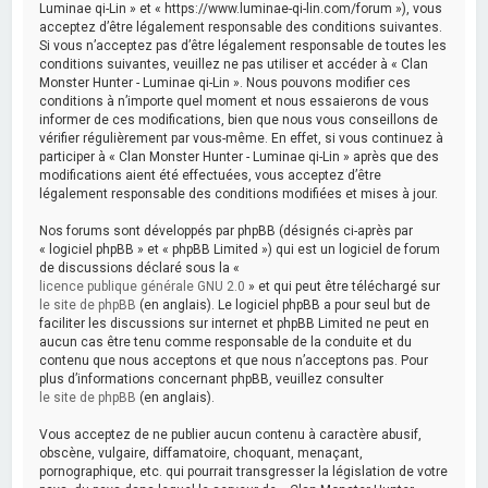
Luminae qi-Lin » et « https://www.luminae-qi-lin.com/forum »), vous
acceptez d’être légalement responsable des conditions suivantes.
Si vous n’acceptez pas d’être légalement responsable de toutes les
conditions suivantes, veuillez ne pas utiliser et accéder à « Clan
Monster Hunter - Luminae qi-Lin ». Nous pouvons modifier ces
conditions à n’importe quel moment et nous essaierons de vous
informer de ces modifications, bien que nous vous conseillons de
vérifier régulièrement par vous-même. En effet, si vous continuez à
participer à « Clan Monster Hunter - Luminae qi-Lin » après que des
modifications aient été effectuées, vous acceptez d’être
légalement responsable des conditions modifiées et mises à jour.
Nos forums sont développés par phpBB (désignés ci-après par
« logiciel phpBB » et « phpBB Limited ») qui est un logiciel de forum
de discussions déclaré sous la «
licence publique générale GNU 2.0
» et qui peut être téléchargé sur
le site de phpBB
(en anglais). Le logiciel phpBB a pour seul but de
faciliter les discussions sur internet et phpBB Limited ne peut en
aucun cas être tenu comme responsable de la conduite et du
contenu que nous acceptons et que nous n’acceptons pas. Pour
plus d’informations concernant phpBB, veuillez consulter
le site de phpBB
(en anglais).
Vous acceptez de ne publier aucun contenu à caractère abusif,
obscène, vulgaire, diffamatoire, choquant, menaçant,
pornographique, etc. qui pourrait transgresser la législation de votre