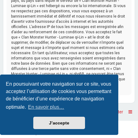
pays, du pays dans lequel le serveur de « Clan Monster Hunter -
Luminae qi-Lin » est hébergé ou encore la loi internationale. Si vous
ne respectez pas ces dispositions, vous vous exposez à un
bannissement immédiat et définitif et nous nous réservons le droit
d’avertir votre fournisseur d’accès à internet et les autorités
officielles. L’adresse IP de tous les messages est enregistrée afin
d’aider au renforcement de ces conditions. Vous acceptez le fait
que « Clan Monster Hunter - Luminae qi-Lin » ait le droit de
supprimer, de modifier, de déplacer ou de verrouiller n’importe quel
sujet et message à n’importe quel moment si nous estimons cela
nécessaire. En tant qu’utilisateur, vous acceptez que toutes les
informations que vous avez renseignées soient enregistrées dans
notre base de données. Bien que ces informations ne seront pas
diffusées à une tierce partie sans votre consentement, ni « Clan
Monster Hunter - Luminae qi-Lin », ni phpBB, ne pourront être tenus
comme responsables en cas de tentative de piratage informatique
En poursuivant votre navigation sur ce site, vous
visant à compromettre vos données.
acceptez l’utilisation de cookies vous permettant
de bénéficier d’une expérience de navigation
optimale.
En savoir plus…
Accueil
Accueil du forum
Nous contacter
J’accepte
Powered by
phpBB
™
• Design by
PlanetStyles
Traduction française officielle
©
Qiaeru