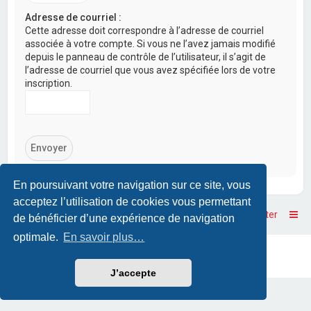
Adresse de courriel :
Cette adresse doit correspondre à l’adresse de courriel
associée à votre compte. Si vous ne l’avez jamais modifié
depuis le panneau de contrôle de l’utilisateur, il s’agit de
l’adresse de courriel que vous avez spécifiée lors de votre
inscription.
En poursuivant votre navigation sur ce site, vous
acceptez l’utilisation de cookies vous permettant
Accueil
Accueil du forum
Nous contacter
de bénéficier d’une expérience de navigation
optimale.
En savoir plus…
Powered by
phpBB
™
• Design by
PlanetStyles
Traduction française officielle
©
Qiaeru
J’accepte