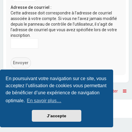
Adresse de courriel :
Cette adresse doit correspondre à l’adresse de courriel
associée à votre compte. Si vous ne l’avez jamais modifié
depuis le panneau de contrôle de l’utilisateur, il s’agit de
l’adresse de courriel que vous avez spécifiée lors de votre
inscription.
En poursuivant votre navigation sur ce site, vous
acceptez l’utilisation de cookies vous permettant
Accueil
Accueil du forum
Nous contacter
de bénéficier d’une expérience de navigation
optimale.
En savoir plus…
Powered by
phpBB
™
• Design by
PlanetStyles
Traduction française officielle
©
Qiaeru
J’accepte