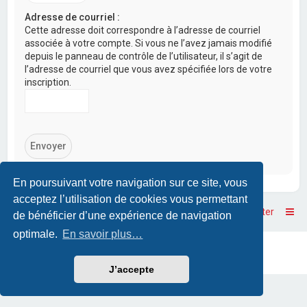
Adresse de courriel :
Cette adresse doit correspondre à l’adresse de courriel
associée à votre compte. Si vous ne l’avez jamais modifié
depuis le panneau de contrôle de l’utilisateur, il s’agit de
l’adresse de courriel que vous avez spécifiée lors de votre
inscription.
En poursuivant votre navigation sur ce site, vous
acceptez l’utilisation de cookies vous permettant
Accueil
Accueil du forum
Nous contacter
de bénéficier d’une expérience de navigation
optimale.
En savoir plus…
Powered by
phpBB
™
• Design by
PlanetStyles
Traduction française officielle
©
Qiaeru
J’accepte