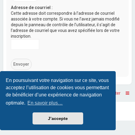
Adresse de courriel :
Cette adresse doit correspondre à l’adresse de courriel
associée à votre compte. Si vous ne l’avez jamais modifié
depuis le panneau de contrôle de l’utilisateur, il s’agit de
l’adresse de courriel que vous avez spécifiée lors de votre
inscription.
En poursuivant votre navigation sur ce site, vous
acceptez l’utilisation de cookies vous permettant
Accueil
Accueil du forum
Nous contacter
de bénéficier d’une expérience de navigation
optimale.
En savoir plus…
Powered by
phpBB
™
• Design by
PlanetStyles
Traduction française officielle
©
Qiaeru
J’accepte