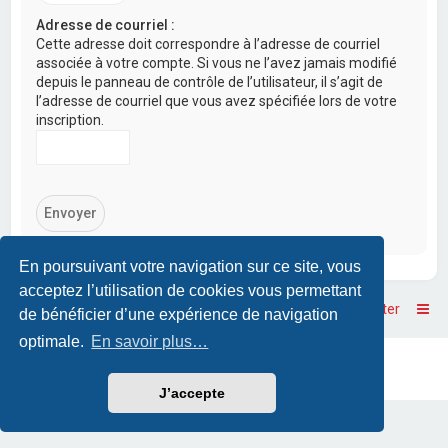
Adresse de courriel :
Cette adresse doit correspondre à l’adresse de courriel
associée à votre compte. Si vous ne l’avez jamais modifié
depuis le panneau de contrôle de l’utilisateur, il s’agit de
l’adresse de courriel que vous avez spécifiée lors de votre
inscription.
En poursuivant votre navigation sur ce site, vous
acceptez l’utilisation de cookies vous permettant
Accueil
Accueil du forum
Nous contacter
de bénéficier d’une expérience de navigation
optimale.
En savoir plus…
Powered by
phpBB
™
• Design by
PlanetStyles
Traduction française officielle
©
Qiaeru
J’accepte