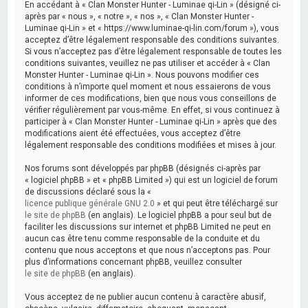
En accédant à « Clan Monster Hunter - Luminae qi-Lin » (désigné ci-
après par « nous », « notre », « nos », « Clan Monster Hunter -
Luminae qi-Lin » et « https://www.luminae-qi-lin.com/forum »), vous
acceptez d’être légalement responsable des conditions suivantes.
Si vous n’acceptez pas d’être légalement responsable de toutes les
conditions suivantes, veuillez ne pas utiliser et accéder à « Clan
Monster Hunter - Luminae qi-Lin ». Nous pouvons modifier ces
conditions à n’importe quel moment et nous essaierons de vous
informer de ces modifications, bien que nous vous conseillons de
vérifier régulièrement par vous-même. En effet, si vous continuez à
participer à « Clan Monster Hunter - Luminae qi-Lin » après que des
modifications aient été effectuées, vous acceptez d’être
légalement responsable des conditions modifiées et mises à jour.
Nos forums sont développés par phpBB (désignés ci-après par
« logiciel phpBB » et « phpBB Limited ») qui est un logiciel de forum
de discussions déclaré sous la «
licence publique générale GNU 2.0
» et qui peut être téléchargé sur
le site de phpBB
(en anglais). Le logiciel phpBB a pour seul but de
faciliter les discussions sur internet et phpBB Limited ne peut en
aucun cas être tenu comme responsable de la conduite et du
contenu que nous acceptons et que nous n’acceptons pas. Pour
plus d’informations concernant phpBB, veuillez consulter
le site de phpBB
(en anglais).
Vous acceptez de ne publier aucun contenu à caractère abusif,