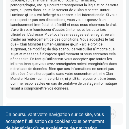
obscène, vulgaire, diffamatoire, choquant, menaçant,
pornographique, etc. qui pourrait transgresser la législation de votre
pays, du pays dans lequel le serveur de « Clan Monster Hunter -
Luminae qi-Lin » est hébergé ou encore la loi internationale. Si vous
ne respectez pas ces dispositions, vous vous exposez à un
bannissement immédiat et définitif et nous nous réservons le droit
d’avertir votre fournisseur d’accès à internet et les autorités
officielles. L’adresse IP de tous les messages est enregistrée afin
d’aider au renforcement de ces conditions. Vous acceptez le fait
que « Clan Monster Hunter - Luminae qi-Lin » ait le droit de
supprimer, de modifier, de déplacer ou de verrouiller n’importe quel
sujet et message à n’importe quel moment si nous estimons cela
nécessaire. En tant qu’utilisateur, vous acceptez que toutes les
informations que vous avez renseignées soient enregistrées dans
notre base de données. Bien que ces informations ne seront pas
diffusées à une tierce partie sans votre consentement, ni « Clan
Monster Hunter - Luminae qi-Lin », ni phpBB, ne pourront être tenus
comme responsables en cas de tentative de piratage informatique
visant à compromettre vos données.
En poursuivant votre navigation sur ce site, vous
acceptez l’utilisation de cookies vous permettant
de bénéficier d’une expérience de navigation