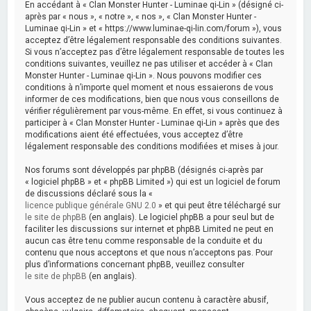
En accédant à « Clan Monster Hunter - Luminae qi-Lin » (désigné ci-
après par « nous », « notre », « nos », « Clan Monster Hunter -
Luminae qi-Lin » et « https://www.luminae-qi-lin.com/forum »), vous
acceptez d’être légalement responsable des conditions suivantes.
Si vous n’acceptez pas d’être légalement responsable de toutes les
conditions suivantes, veuillez ne pas utiliser et accéder à « Clan
Monster Hunter - Luminae qi-Lin ». Nous pouvons modifier ces
conditions à n’importe quel moment et nous essaierons de vous
informer de ces modifications, bien que nous vous conseillons de
vérifier régulièrement par vous-même. En effet, si vous continuez à
participer à « Clan Monster Hunter - Luminae qi-Lin » après que des
modifications aient été effectuées, vous acceptez d’être
légalement responsable des conditions modifiées et mises à jour.
Nos forums sont développés par phpBB (désignés ci-après par
« logiciel phpBB » et « phpBB Limited ») qui est un logiciel de forum
de discussions déclaré sous la «
licence publique générale GNU 2.0
» et qui peut être téléchargé sur
le site de phpBB
(en anglais). Le logiciel phpBB a pour seul but de
faciliter les discussions sur internet et phpBB Limited ne peut en
aucun cas être tenu comme responsable de la conduite et du
contenu que nous acceptons et que nous n’acceptons pas. Pour
plus d’informations concernant phpBB, veuillez consulter
le site de phpBB
(en anglais).
Vous acceptez de ne publier aucun contenu à caractère abusif,