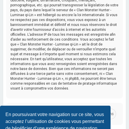
obscène, vulgaire, diffamatoire, choquant, menaçant,
pornographique, etc. qui pourrait transgresser la législation de votre
pays, du pays dans lequel le serveur de « Clan Monster Hunter -
Luminae qi-Lin » est hébergé ou encore la loi internationale. Si vous
ne respectez pas ces dispositions, vous vous exposez à un
bannissement immédiat et définitif et nous nous réservons le droit
d’avertir votre fournisseur d’accès à internet et les autorités
officielles. L’adresse IP de tous les messages est enregistrée afin
d’aider au renforcement de ces conditions. Vous acceptez le fait
que « Clan Monster Hunter - Luminae qi-Lin » ait le droit de
supprimer, de modifier, de déplacer ou de verrouiller n’importe quel
sujet et message à n’importe quel moment si nous estimons cela
nécessaire. En tant qu’utilisateur, vous acceptez que toutes les
informations que vous avez renseignées soient enregistrées dans
notre base de données. Bien que ces informations ne seront pas
diffusées à une tierce partie sans votre consentement, ni « Clan
Monster Hunter - Luminae qi-Lin », ni phpBB, ne pourront être tenus
comme responsables en cas de tentative de piratage informatique
visant à compromettre vos données.
En poursuivant votre navigation sur ce site, vous
acceptez l’utilisation de cookies vous permettant
de bénéficier d’une expérience de navigation