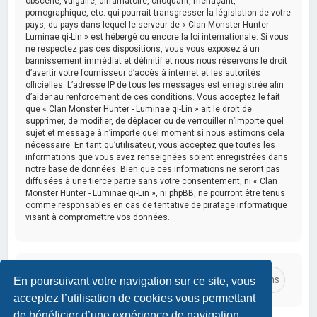
obscène, vulgaire, diffamatoire, choquant, menaçant,
pornographique, etc. qui pourrait transgresser la législation de votre
pays, du pays dans lequel le serveur de « Clan Monster Hunter -
Luminae qi-Lin » est hébergé ou encore la loi internationale. Si vous
ne respectez pas ces dispositions, vous vous exposez à un
bannissement immédiat et définitif et nous nous réservons le droit
d’avertir votre fournisseur d’accès à internet et les autorités
officielles. L’adresse IP de tous les messages est enregistrée afin
d’aider au renforcement de ces conditions. Vous acceptez le fait
que « Clan Monster Hunter - Luminae qi-Lin » ait le droit de
supprimer, de modifier, de déplacer ou de verrouiller n’importe quel
sujet et message à n’importe quel moment si nous estimons cela
nécessaire. En tant qu’utilisateur, vous acceptez que toutes les
informations que vous avez renseignées soient enregistrées dans
notre base de données. Bien que ces informations ne seront pas
diffusées à une tierce partie sans votre consentement, ni « Clan
Monster Hunter - Luminae qi-Lin », ni phpBB, ne pourront être tenus
comme responsables en cas de tentative de piratage informatique
visant à compromettre vos données.
En poursuivant votre navigation sur ce site, vous
acceptez l’utilisation de cookies vous permettant
de bénéficier d’une expérience de navigation