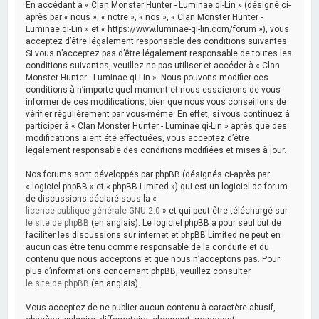
En accédant à « Clan Monster Hunter - Luminae qi-Lin » (désigné ci-
après par « nous », « notre », « nos », « Clan Monster Hunter -
Luminae qi-Lin » et « https://www.luminae-qi-lin.com/forum »), vous
acceptez d’être légalement responsable des conditions suivantes.
Si vous n’acceptez pas d’être légalement responsable de toutes les
conditions suivantes, veuillez ne pas utiliser et accéder à « Clan
Monster Hunter - Luminae qi-Lin ». Nous pouvons modifier ces
conditions à n’importe quel moment et nous essaierons de vous
informer de ces modifications, bien que nous vous conseillons de
vérifier régulièrement par vous-même. En effet, si vous continuez à
participer à « Clan Monster Hunter - Luminae qi-Lin » après que des
modifications aient été effectuées, vous acceptez d’être
légalement responsable des conditions modifiées et mises à jour.
Nos forums sont développés par phpBB (désignés ci-après par
« logiciel phpBB » et « phpBB Limited ») qui est un logiciel de forum
de discussions déclaré sous la «
licence publique générale GNU 2.0
» et qui peut être téléchargé sur
le site de phpBB
(en anglais). Le logiciel phpBB a pour seul but de
faciliter les discussions sur internet et phpBB Limited ne peut en
aucun cas être tenu comme responsable de la conduite et du
contenu que nous acceptons et que nous n’acceptons pas. Pour
plus d’informations concernant phpBB, veuillez consulter
le site de phpBB
(en anglais).
Vous acceptez de ne publier aucun contenu à caractère abusif,