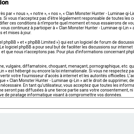
ion
s par « nous », « notre », « nos », « Clan Monster Hunter - Luminae qi-L
Si vous n’acceptez pas d’être légalement responsable de toutes les cond
ifier ces conditions à n’importe quel moment et nous essaierons de vou
 vous continuez à participer à « Clan Monster Hunter - Luminae qi-Lin »
 et mises à jour.
 phpBB » et « phpBB Limited ») qui est un logiciel de forum de discussi
 Le logiciel phpBB a pour seul but de faciliter les discussions sur intern
t que nous n’acceptons pas. Pour plus d’informations concernant phpB
 vulgaire, diffamatoire, choquant, menaçant, pornographique, etc. qui p
in » est hébergé ou encore la loi internationale. Si vous ne respectez p
ertir votre fournisseur d’accès à internet et les autorités officielles. L
ue « Clan Monster Hunter - Luminae qi-Lin » ait le droit de supprimer, de
nécessaire. En tant qu’utilisateur, vous acceptez que toutes les infor
 seront pas diffusées à une tierce partie sans votre consentement, ni «
ve de piratage informatique visant à compromettre vos données.