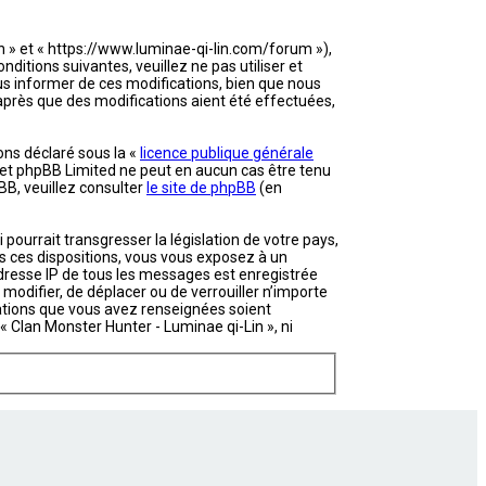
in » et « https://www.luminae-qi-lin.com/forum »),
itions suivantes, veuillez ne pas utiliser et
s informer de ces modifications, bien que nous
 après que des modifications aient été effectuées,
ons déclaré sous la «
licence publique générale
et et phpBB Limited ne peut en aucun cas être tenu
B, veuillez consulter
le site de phpBB
(en
ourrait transgresser la législation de votre pays,
as ces dispositions, vous vous exposez à un
’adresse IP de tous les messages est enregistrée
 modifier, de déplacer ou de verrouiller n’importe
mations que vous avez renseignées soient
 Clan Monster Hunter - Luminae qi-Lin », ni