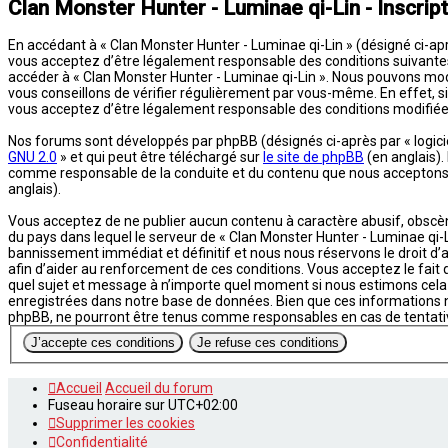
Clan Monster Hunter - Luminae qi-Lin - Inscript
En accédant à « Clan Monster Hunter - Luminae qi-Lin » (désigné ci-aprè
vous acceptez d’être légalement responsable des conditions suivantes. 
accéder à « Clan Monster Hunter - Luminae qi-Lin ». Nous pouvons mod
vous conseillons de vérifier régulièrement par vous-même. En effet, si
vous acceptez d’être légalement responsable des conditions modifiées
Nos forums sont développés par phpBB (désignés ci-après par « logiciel
GNU 2.0
» et qui peut être téléchargé sur
le site de phpBB
(en anglais).
comme responsable de la conduite et du contenu que nous acceptons e
anglais).
Vous acceptez de ne publier aucun contenu à caractère abusif, obscène,
du pays dans lequel le serveur de « Clan Monster Hunter - Luminae qi-L
bannissement immédiat et définitif et nous nous réservons le droit d’av
afin d’aider au renforcement de ces conditions. Vous acceptez le fait q
quel sujet et message à n’importe quel moment si nous estimons cela 
enregistrées dans notre base de données. Bien que ces informations ne
phpBB, ne pourront être tenus comme responsables en cas de tentati
Accueil
Accueil du forum
Fuseau horaire sur
UTC+02:00
Supprimer les cookies
Confidentialité