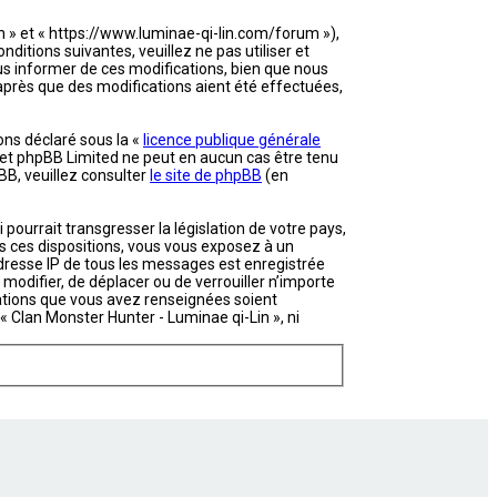
in » et « https://www.luminae-qi-lin.com/forum »),
itions suivantes, veuillez ne pas utiliser et
s informer de ces modifications, bien que nous
 après que des modifications aient été effectuées,
ons déclaré sous la «
licence publique générale
et et phpBB Limited ne peut en aucun cas être tenu
B, veuillez consulter
le site de phpBB
(en
ourrait transgresser la législation de votre pays,
as ces dispositions, vous vous exposez à un
’adresse IP de tous les messages est enregistrée
 modifier, de déplacer ou de verrouiller n’importe
mations que vous avez renseignées soient
 Clan Monster Hunter - Luminae qi-Lin », ni