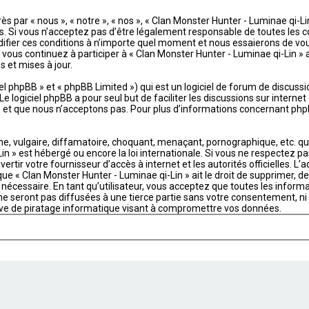
s par « nous », « notre », « nos », « Clan Monster Hunter - Luminae qi-L
Si vous n’acceptez pas d’être légalement responsable de toutes les cond
ifier ces conditions à n’importe quel moment et nous essaierons de vou
 vous continuez à participer à « Clan Monster Hunter - Luminae qi-Lin »
 et mises à jour.
 phpBB » et « phpBB Limited ») qui est un logiciel de forum de discussi
 Le logiciel phpBB a pour seul but de faciliter les discussions sur intern
t que nous n’acceptons pas. Pour plus d’informations concernant phpB
 vulgaire, diffamatoire, choquant, menaçant, pornographique, etc. qui p
in » est hébergé ou encore la loi internationale. Si vous ne respectez p
ertir votre fournisseur d’accès à internet et les autorités officielles. L
ue « Clan Monster Hunter - Luminae qi-Lin » ait le droit de supprimer, de
nécessaire. En tant qu’utilisateur, vous acceptez que toutes les infor
 seront pas diffusées à une tierce partie sans votre consentement, ni «
ve de piratage informatique visant à compromettre vos données.