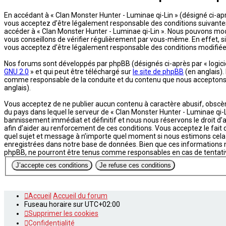
En accédant à « Clan Monster Hunter - Luminae qi-Lin » (désigné ci-aprè
vous acceptez d’être légalement responsable des conditions suivantes. 
accéder à « Clan Monster Hunter - Luminae qi-Lin ». Nous pouvons mod
vous conseillons de vérifier régulièrement par vous-même. En effet, si
vous acceptez d’être légalement responsable des conditions modifiées
Nos forums sont développés par phpBB (désignés ci-après par « logiciel
GNU 2.0
» et qui peut être téléchargé sur
le site de phpBB
(en anglais).
comme responsable de la conduite et du contenu que nous acceptons e
anglais).
Vous acceptez de ne publier aucun contenu à caractère abusif, obscène,
du pays dans lequel le serveur de « Clan Monster Hunter - Luminae qi-L
bannissement immédiat et définitif et nous nous réservons le droit d’av
afin d’aider au renforcement de ces conditions. Vous acceptez le fait q
quel sujet et message à n’importe quel moment si nous estimons cela 
enregistrées dans notre base de données. Bien que ces informations ne
phpBB, ne pourront être tenus comme responsables en cas de tentati
Accueil
Accueil du forum
Fuseau horaire sur
UTC+02:00
Supprimer les cookies
Confidentialité