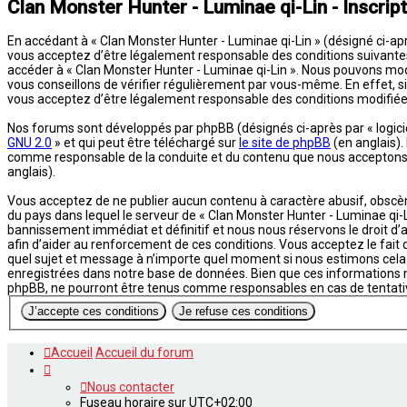
Clan Monster Hunter - Luminae qi-Lin - Inscript
En accédant à « Clan Monster Hunter - Luminae qi-Lin » (désigné ci-aprè
vous acceptez d’être légalement responsable des conditions suivantes. 
accéder à « Clan Monster Hunter - Luminae qi-Lin ». Nous pouvons mod
vous conseillons de vérifier régulièrement par vous-même. En effet, si
vous acceptez d’être légalement responsable des conditions modifiées
Nos forums sont développés par phpBB (désignés ci-après par « logiciel
GNU 2.0
» et qui peut être téléchargé sur
le site de phpBB
(en anglais).
comme responsable de la conduite et du contenu que nous acceptons e
anglais).
Vous acceptez de ne publier aucun contenu à caractère abusif, obscène,
du pays dans lequel le serveur de « Clan Monster Hunter - Luminae qi-L
bannissement immédiat et définitif et nous nous réservons le droit d’av
afin d’aider au renforcement de ces conditions. Vous acceptez le fait q
quel sujet et message à n’importe quel moment si nous estimons cela 
enregistrées dans notre base de données. Bien que ces informations ne
phpBB, ne pourront être tenus comme responsables en cas de tentati
Accueil
Accueil du forum
Nous contacter
Fuseau horaire sur
UTC+02:00