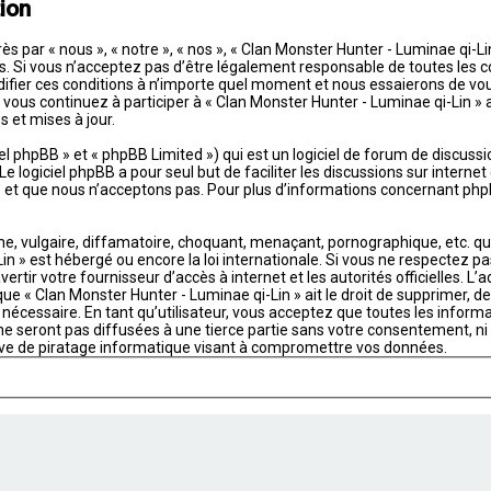
ion
s par « nous », « notre », « nos », « Clan Monster Hunter - Luminae qi-L
Si vous n’acceptez pas d’être légalement responsable de toutes les cond
ifier ces conditions à n’importe quel moment et nous essaierons de vou
 vous continuez à participer à « Clan Monster Hunter - Luminae qi-Lin »
 et mises à jour.
 phpBB » et « phpBB Limited ») qui est un logiciel de forum de discussi
 Le logiciel phpBB a pour seul but de faciliter les discussions sur intern
t que nous n’acceptons pas. Pour plus d’informations concernant phpB
 vulgaire, diffamatoire, choquant, menaçant, pornographique, etc. qui p
in » est hébergé ou encore la loi internationale. Si vous ne respectez p
ertir votre fournisseur d’accès à internet et les autorités officielles. L
ue « Clan Monster Hunter - Luminae qi-Lin » ait le droit de supprimer, de
nécessaire. En tant qu’utilisateur, vous acceptez que toutes les infor
 seront pas diffusées à une tierce partie sans votre consentement, ni «
ve de piratage informatique visant à compromettre vos données.