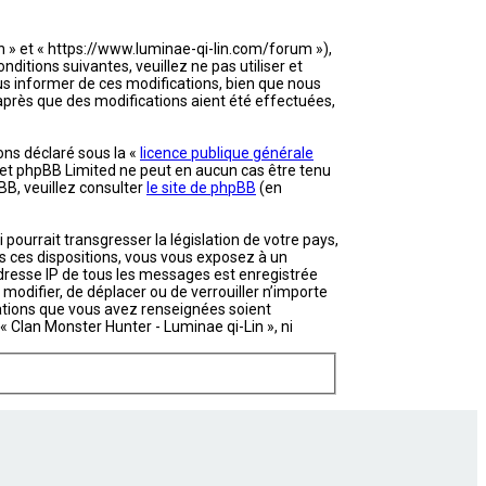
in » et « https://www.luminae-qi-lin.com/forum »),
itions suivantes, veuillez ne pas utiliser et
s informer de ces modifications, bien que nous
 après que des modifications aient été effectuées,
ons déclaré sous la «
licence publique générale
et et phpBB Limited ne peut en aucun cas être tenu
B, veuillez consulter
le site de phpBB
(en
ourrait transgresser la législation de votre pays,
as ces dispositions, vous vous exposez à un
’adresse IP de tous les messages est enregistrée
 modifier, de déplacer ou de verrouiller n’importe
mations que vous avez renseignées soient
 Clan Monster Hunter - Luminae qi-Lin », ni