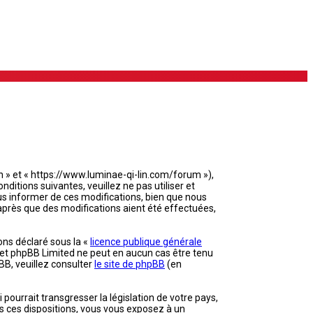
in » et « https://www.luminae-qi-lin.com/forum »),
itions suivantes, veuillez ne pas utiliser et
s informer de ces modifications, bien que nous
 après que des modifications aient été effectuées,
ons déclaré sous la «
licence publique générale
et et phpBB Limited ne peut en aucun cas être tenu
B, veuillez consulter
le site de phpBB
(en
ourrait transgresser la législation de votre pays,
as ces dispositions, vous vous exposez à un