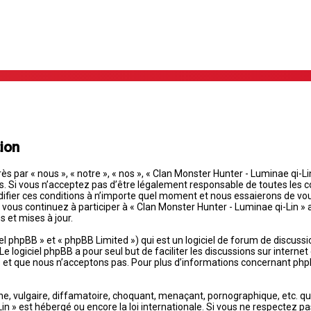
ion
s par « nous », « notre », « nos », « Clan Monster Hunter - Luminae qi-L
Si vous n’acceptez pas d’être légalement responsable de toutes les cond
ifier ces conditions à n’importe quel moment et nous essaierons de vou
 vous continuez à participer à « Clan Monster Hunter - Luminae qi-Lin »
 et mises à jour.
 phpBB » et « phpBB Limited ») qui est un logiciel de forum de discussi
 Le logiciel phpBB a pour seul but de faciliter les discussions sur intern
t que nous n’acceptons pas. Pour plus d’informations concernant phpB
 vulgaire, diffamatoire, choquant, menaçant, pornographique, etc. qui p
in » est hébergé ou encore la loi internationale. Si vous ne respectez p