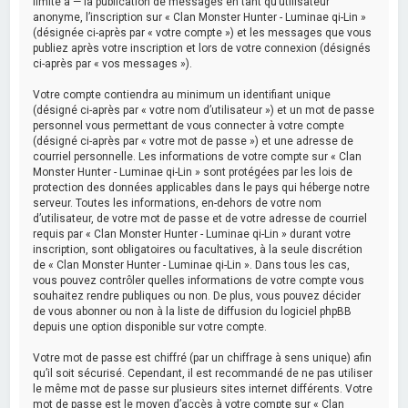
limité à — la publication de messages en tant qu’utilisateur
anonyme, l’inscription sur « Clan Monster Hunter - Luminae qi-Lin »
(désignée ci-après par « votre compte ») et les messages que vous
publiez après votre inscription et lors de votre connexion (désignés
ci-après par « vos messages »).
Votre compte contiendra au minimum un identifiant unique
(désigné ci-après par « votre nom d’utilisateur ») et un mot de passe
personnel vous permettant de vous connecter à votre compte
(désigné ci-après par « votre mot de passe ») et une adresse de
courriel personnelle. Les informations de votre compte sur « Clan
Monster Hunter - Luminae qi-Lin » sont protégées par les lois de
protection des données applicables dans le pays qui héberge notre
serveur. Toutes les informations, en-dehors de votre nom
d’utilisateur, de votre mot de passe et de votre adresse de courriel
requis par « Clan Monster Hunter - Luminae qi-Lin » durant votre
inscription, sont obligatoires ou facultatives, à la seule discrétion
de « Clan Monster Hunter - Luminae qi-Lin ». Dans tous les cas,
vous pouvez contrôler quelles informations de votre compte vous
souhaitez rendre publiques ou non. De plus, vous pouvez décider
de vous abonner ou non à la liste de diffusion du logiciel phpBB
depuis une option disponible sur votre compte.
Votre mot de passe est chiffré (par un chiffrage à sens unique) afin
qu’il soit sécurisé. Cependant, il est recommandé de ne pas utiliser
le même mot de passe sur plusieurs sites internet différents. Votre
mot de passe est le moyen d’accès à votre compte sur « Clan