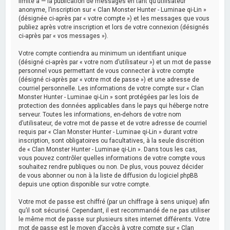
limité à — la publication de messages en tant qu’utilisateur
anonyme, l’inscription sur « Clan Monster Hunter - Luminae qi-Lin »
(désignée ci-après par « votre compte ») et les messages que vous
publiez après votre inscription et lors de votre connexion (désignés
ci-après par « vos messages »).
Votre compte contiendra au minimum un identifiant unique
(désigné ci-après par « votre nom d’utilisateur ») et un mot de passe
personnel vous permettant de vous connecter à votre compte
(désigné ci-après par « votre mot de passe ») et une adresse de
courriel personnelle. Les informations de votre compte sur « Clan
Monster Hunter - Luminae qi-Lin » sont protégées par les lois de
protection des données applicables dans le pays qui héberge notre
serveur. Toutes les informations, en-dehors de votre nom
d’utilisateur, de votre mot de passe et de votre adresse de courriel
requis par « Clan Monster Hunter - Luminae qi-Lin » durant votre
inscription, sont obligatoires ou facultatives, à la seule discrétion
de « Clan Monster Hunter - Luminae qi-Lin ». Dans tous les cas,
vous pouvez contrôler quelles informations de votre compte vous
souhaitez rendre publiques ou non. De plus, vous pouvez décider
de vous abonner ou non à la liste de diffusion du logiciel phpBB
depuis une option disponible sur votre compte.
Votre mot de passe est chiffré (par un chiffrage à sens unique) afin
qu’il soit sécurisé. Cependant, il est recommandé de ne pas utiliser
le même mot de passe sur plusieurs sites internet différents. Votre
mot de passe est le moyen d’accès à votre compte sur « Clan