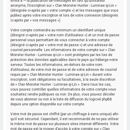
limité à — la publication de messages en tant qu’utilisateur
anonyme, l’inscription sur « Clan Monster Hunter - Luminae qi-Lin »
(désignée ci-après par « votre compte ») et les messages que vous
publiez après votre inscription et lors de votre connexion (désignés
ci-après par « vos messages »).
Votre compte contiendra au minimum un identifiant unique
(désigné ci-après par « votre nom d’utilisateur ») et un mot de passe
personnel vous permettant de vous connecter à votre compte
(désigné ci-après par « votre mot de passe ») et une adresse de
courriel personnelle. Les informations de votre compte sur « Clan
Monster Hunter - Luminae qi-Lin » sont protégées par les lois de
protection des données applicables dans le pays qui héberge notre
serveur. Toutes les informations, en-dehors de votre nom
d’utilisateur, de votre mot de passe et de votre adresse de courriel
requis par « Clan Monster Hunter - Luminae qi-Lin » durant votre
inscription, sont obligatoires ou facultatives, à la seule discrétion
de « Clan Monster Hunter - Luminae qi-Lin ». Dans tous les cas,
vous pouvez contrôler quelles informations de votre compte vous
souhaitez rendre publiques ou non. De plus, vous pouvez décider
de vous abonner ou non à la liste de diffusion du logiciel phpBB
depuis une option disponible sur votre compte.
Votre mot de passe est chiffré (par un chiffrage à sens unique) afin
qu’il soit sécurisé. Cependant, il est recommandé de ne pas utiliser
le même mot de passe sur plusieurs sites internet différents. Votre
mot de passe est le moyen d’accès à votre compte sur « Clan