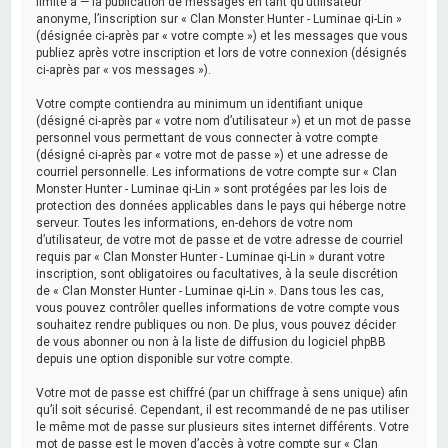
limité à — la publication de messages en tant qu’utilisateur
anonyme, l’inscription sur « Clan Monster Hunter - Luminae qi-Lin »
(désignée ci-après par « votre compte ») et les messages que vous
publiez après votre inscription et lors de votre connexion (désignés
ci-après par « vos messages »).
Votre compte contiendra au minimum un identifiant unique
(désigné ci-après par « votre nom d’utilisateur ») et un mot de passe
personnel vous permettant de vous connecter à votre compte
(désigné ci-après par « votre mot de passe ») et une adresse de
courriel personnelle. Les informations de votre compte sur « Clan
Monster Hunter - Luminae qi-Lin » sont protégées par les lois de
protection des données applicables dans le pays qui héberge notre
serveur. Toutes les informations, en-dehors de votre nom
d’utilisateur, de votre mot de passe et de votre adresse de courriel
requis par « Clan Monster Hunter - Luminae qi-Lin » durant votre
inscription, sont obligatoires ou facultatives, à la seule discrétion
de « Clan Monster Hunter - Luminae qi-Lin ». Dans tous les cas,
vous pouvez contrôler quelles informations de votre compte vous
souhaitez rendre publiques ou non. De plus, vous pouvez décider
de vous abonner ou non à la liste de diffusion du logiciel phpBB
depuis une option disponible sur votre compte.
Votre mot de passe est chiffré (par un chiffrage à sens unique) afin
qu’il soit sécurisé. Cependant, il est recommandé de ne pas utiliser
le même mot de passe sur plusieurs sites internet différents. Votre
mot de passe est le moyen d’accès à votre compte sur « Clan