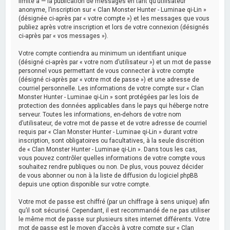
limité à — la publication de messages en tant qu’utilisateur
anonyme, l’inscription sur « Clan Monster Hunter - Luminae qi-Lin »
(désignée ci-après par « votre compte ») et les messages que vous
publiez après votre inscription et lors de votre connexion (désignés
ci-après par « vos messages »).
Votre compte contiendra au minimum un identifiant unique
(désigné ci-après par « votre nom d’utilisateur ») et un mot de passe
personnel vous permettant de vous connecter à votre compte
(désigné ci-après par « votre mot de passe ») et une adresse de
courriel personnelle. Les informations de votre compte sur « Clan
Monster Hunter - Luminae qi-Lin » sont protégées par les lois de
protection des données applicables dans le pays qui héberge notre
serveur. Toutes les informations, en-dehors de votre nom
d’utilisateur, de votre mot de passe et de votre adresse de courriel
requis par « Clan Monster Hunter - Luminae qi-Lin » durant votre
inscription, sont obligatoires ou facultatives, à la seule discrétion
de « Clan Monster Hunter - Luminae qi-Lin ». Dans tous les cas,
vous pouvez contrôler quelles informations de votre compte vous
souhaitez rendre publiques ou non. De plus, vous pouvez décider
de vous abonner ou non à la liste de diffusion du logiciel phpBB
depuis une option disponible sur votre compte.
Votre mot de passe est chiffré (par un chiffrage à sens unique) afin
qu’il soit sécurisé. Cependant, il est recommandé de ne pas utiliser
le même mot de passe sur plusieurs sites internet différents. Votre
mot de passe est le moyen d’accès à votre compte sur « Clan