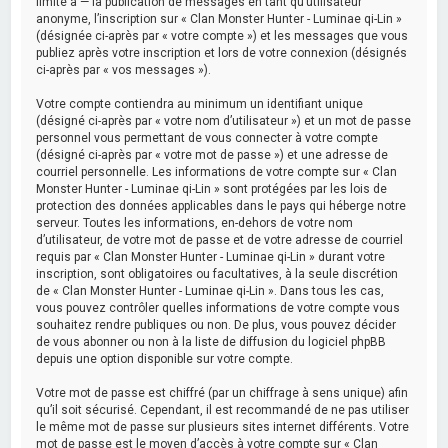
limité à — la publication de messages en tant qu’utilisateur
anonyme, l’inscription sur « Clan Monster Hunter - Luminae qi-Lin »
(désignée ci-après par « votre compte ») et les messages que vous
publiez après votre inscription et lors de votre connexion (désignés
ci-après par « vos messages »).
Votre compte contiendra au minimum un identifiant unique
(désigné ci-après par « votre nom d’utilisateur ») et un mot de passe
personnel vous permettant de vous connecter à votre compte
(désigné ci-après par « votre mot de passe ») et une adresse de
courriel personnelle. Les informations de votre compte sur « Clan
Monster Hunter - Luminae qi-Lin » sont protégées par les lois de
protection des données applicables dans le pays qui héberge notre
serveur. Toutes les informations, en-dehors de votre nom
d’utilisateur, de votre mot de passe et de votre adresse de courriel
requis par « Clan Monster Hunter - Luminae qi-Lin » durant votre
inscription, sont obligatoires ou facultatives, à la seule discrétion
de « Clan Monster Hunter - Luminae qi-Lin ». Dans tous les cas,
vous pouvez contrôler quelles informations de votre compte vous
souhaitez rendre publiques ou non. De plus, vous pouvez décider
de vous abonner ou non à la liste de diffusion du logiciel phpBB
depuis une option disponible sur votre compte.
Votre mot de passe est chiffré (par un chiffrage à sens unique) afin
qu’il soit sécurisé. Cependant, il est recommandé de ne pas utiliser
le même mot de passe sur plusieurs sites internet différents. Votre
mot de passe est le moyen d’accès à votre compte sur « Clan