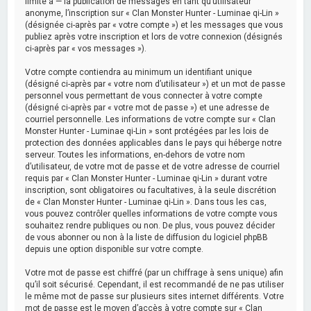
limité à — la publication de messages en tant qu’utilisateur
anonyme, l’inscription sur « Clan Monster Hunter - Luminae qi-Lin »
(désignée ci-après par « votre compte ») et les messages que vous
publiez après votre inscription et lors de votre connexion (désignés
ci-après par « vos messages »).
Votre compte contiendra au minimum un identifiant unique
(désigné ci-après par « votre nom d’utilisateur ») et un mot de passe
personnel vous permettant de vous connecter à votre compte
(désigné ci-après par « votre mot de passe ») et une adresse de
courriel personnelle. Les informations de votre compte sur « Clan
Monster Hunter - Luminae qi-Lin » sont protégées par les lois de
protection des données applicables dans le pays qui héberge notre
serveur. Toutes les informations, en-dehors de votre nom
d’utilisateur, de votre mot de passe et de votre adresse de courriel
requis par « Clan Monster Hunter - Luminae qi-Lin » durant votre
inscription, sont obligatoires ou facultatives, à la seule discrétion
de « Clan Monster Hunter - Luminae qi-Lin ». Dans tous les cas,
vous pouvez contrôler quelles informations de votre compte vous
souhaitez rendre publiques ou non. De plus, vous pouvez décider
de vous abonner ou non à la liste de diffusion du logiciel phpBB
depuis une option disponible sur votre compte.
Votre mot de passe est chiffré (par un chiffrage à sens unique) afin
qu’il soit sécurisé. Cependant, il est recommandé de ne pas utiliser
le même mot de passe sur plusieurs sites internet différents. Votre
mot de passe est le moyen d’accès à votre compte sur « Clan