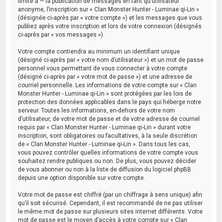
limité à — la publication de messages en tant qu’utilisateur
anonyme, l’inscription sur « Clan Monster Hunter - Luminae qi-Lin »
(désignée ci-après par « votre compte ») et les messages que vous
publiez après votre inscription et lors de votre connexion (désignés
ci-après par « vos messages »).
Votre compte contiendra au minimum un identifiant unique
(désigné ci-après par « votre nom d’utilisateur ») et un mot de passe
personnel vous permettant de vous connecter à votre compte
(désigné ci-après par « votre mot de passe ») et une adresse de
courriel personnelle. Les informations de votre compte sur « Clan
Monster Hunter - Luminae qi-Lin » sont protégées par les lois de
protection des données applicables dans le pays qui héberge notre
serveur. Toutes les informations, en-dehors de votre nom
d’utilisateur, de votre mot de passe et de votre adresse de courriel
requis par « Clan Monster Hunter - Luminae qi-Lin » durant votre
inscription, sont obligatoires ou facultatives, à la seule discrétion
de « Clan Monster Hunter - Luminae qi-Lin ». Dans tous les cas,
vous pouvez contrôler quelles informations de votre compte vous
souhaitez rendre publiques ou non. De plus, vous pouvez décider
de vous abonner ou non à la liste de diffusion du logiciel phpBB
depuis une option disponible sur votre compte.
Votre mot de passe est chiffré (par un chiffrage à sens unique) afin
qu’il soit sécurisé. Cependant, il est recommandé de ne pas utiliser
le même mot de passe sur plusieurs sites internet différents. Votre
mot de passe est le moyen d’accès à votre compte sur « Clan