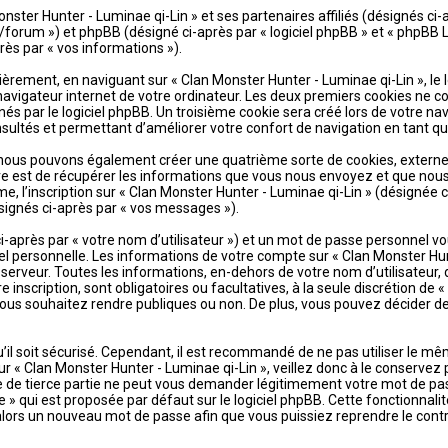
ster Hunter - Luminae qi-Lin » et ses partenaires affiliés (désignés ci-ap
forum ») et phpBB (désigné ci-après par « logiciel phpBB » et « phpBB Li
près par « vos informations »).
èrement, en naviguant sur « Clan Monster Hunter - Luminae qi-Lin », le
avigateur internet de votre ordinateur. Les deux premiers cookies ne con
par le logiciel phpBB. Un troisième cookie sera créé lors de votre navi
nsultés et permettant d’améliorer votre confort de navigation en tant qu’
», nous pouvons également créer une quatrième sorte de cookies, extern
e est de récupérer les informations que vous nous envoyez et que nous
me, l’inscription sur « Clan Monster Hunter - Luminae qi-Lin » (désignée
ésignés ci-après par « vos messages »).
-après par « votre nom d’utilisateur ») et un mot de passe personnel 
el personnelle. Les informations de votre compte sur « Clan Monster Hunt
serveur. Toutes les informations, en-dehors de votre nom d’utilisateur,
e inscription, sont obligatoires ou facultatives, à la seule discrétion de
ous souhaitez rendre publiques ou non. De plus, vous pouvez décider de 
u’il soit sécurisé. Cependant, il est recommandé de ne pas utiliser le mê
ur « Clan Monster Hunter - Luminae qi-Lin », veillez donc à le conserv
ite de tierce partie ne peut vous demander légitimement votre mot de pa
e » qui est proposée par défaut sur le logiciel phpBB. Cette fonctionna
ra alors un nouveau mot de passe afin que vous puissiez reprendre le cont