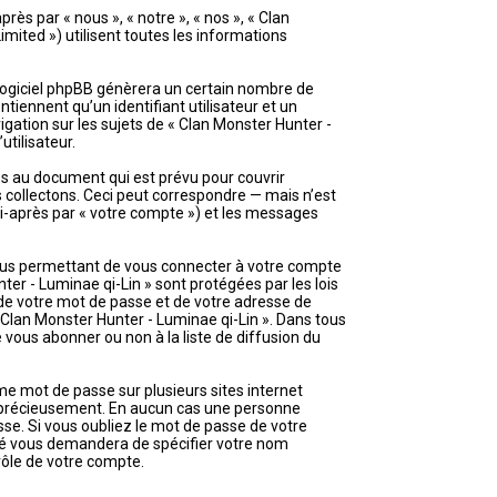
rès par « nous », « notre », « nos », « Clan
mited ») utilisent toutes les informations
 logiciel phpBB génèrera un certain nombre de
tiennent qu’un identifiant utilisateur et un
gation sur les sujets de « Clan Monster Hunter -
utilisateur.
es au document qui est prévu pour couvrir
 collectons. Ceci peut correspondre — mais n’est
 ci-après par « votre compte ») et les messages
vous permettant de vous connecter à votre compte
er - Luminae qi-Lin » sont protégées par les lois
 de votre mot de passe et de votre adresse de
 « Clan Monster Hunter - Luminae qi-Lin ». Dans tous
vous abonner ou non à la liste de diffusion du
me mot de passe sur plusieurs sites internet
ez précieusement. En aucun cas une personne
sse. Si vous oubliez le mot de passe de votre
lité vous demandera de spécifier votre nom
rôle de votre compte.