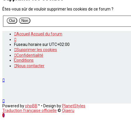
Êtes-vous sûr de vouloir supprimer les cookies de ce forum ?
Accueil
Accueil du forum
Fuseau horaire sur
UTC+02:00
Supprimer les cookies
Confidentialité
Conditions
Nous contacter
Powered by
phpBB
™
• Design by
PlanetStyles
Traduction française officielle
©
Qiaeru