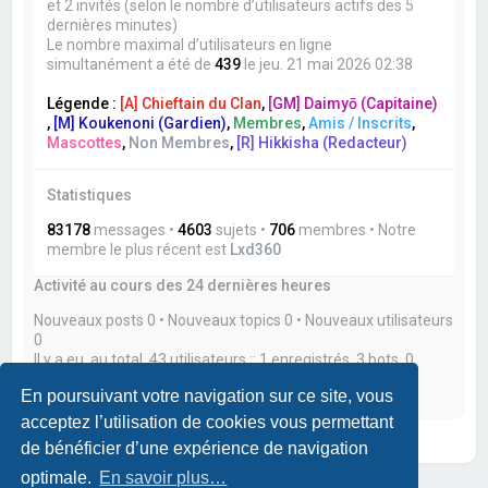
et 2 invités (selon le nombre d’utilisateurs actifs des 5
dernières minutes)
Le nombre maximal d’utilisateurs en ligne
simultanément a été de
439
le jeu. 21 mai 2026 02:38
Légende :
[A] Chieftain du Clan
,
[GM] Daimyō (Capitaine)
,
[M] Koukenoni (Gardien)
,
Membres
,
Amis / Inscrits
,
Mascottes
,
Non Membres
,
[R] Hikkisha (Redacteur)
Statistiques
83178
messages •
4603
sujets •
706
membres • Notre
membre le plus récent est
Lxd360
Activité au cours des 24 dernières heures
Nouveaux posts 0 • Nouveaux topics 0 • Nouveaux utilisateurs
0
Il y a eu, au total, 43 utilisateurs :: 1 enregistrés, 3 bots, 0
utilisateur(s) caché(s) et 39 invités actifs durant les 24
En poursuivant votre navigation sur ce site, vous
dernières heures
acceptez l’utilisation de cookies vous permettant
de bénéficier d’une expérience de navigation
optimale.
En savoir plus…