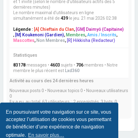
et 1 invité (selon le nombre d’utilisateurs actifs des 5
dernières minutes)
Le nombre maximal d’utilisateurs en ligne
simultanément a été de
439
le jeu. 21 mai 2026 02:38
Légende :
[A] Chieftain du Clan
,
[GM] Daimyō (Capitaine)
,
[M] Koukenoni (Gardien)
,
Membres
,
Amis / Inscrits
,
Mascottes
,
Non Membres
,
[R] Hikkisha (Redacteur)
Statistiques
83178
messages •
4603
sujets •
706
membres • Notre
membre le plus récent est
Lxd360
Activité au cours des 24 dernières heures
Nouveaux posts 0 • Nouveaux topics 0 • Nouveaux utilisateurs
0
Il y a eu, au total, 63 utilisateurs :: 2 enregistrés, 3 bots, 0
utilisateur(s) caché(s) et 58 invités actifs durant les 24
En poursuivant votre navigation sur ce site, vous
dernières heures
acceptez l’utilisation de cookies vous permettant
de bénéficier d’une expérience de navigation
optimale.
En savoir plus…