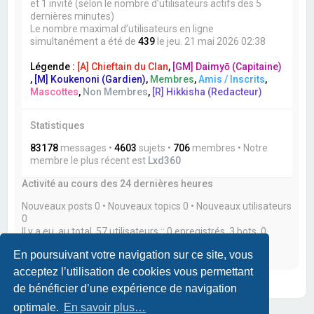
et 1 invité (selon le nombre d’utilisateurs actifs des 5
dernières minutes)
Le nombre maximal d’utilisateurs en ligne
simultanément a été de
439
le jeu. 21 mai 2026 02:38
Légende :
[A] Chieftain du Clan
,
[GM] Daimyō (Capitaine)
,
[M] Koukenoni (Gardien)
,
Membres
,
Amis / Inscrits
,
Mascottes
,
Non Membres
,
[R] Hikkisha (Redacteur)
Statistiques
83178
messages •
4603
sujets •
706
membres • Notre
membre le plus récent est
Lxd360
Activité au cours des 24 dernières heures
Nouveaux posts 0 • Nouveaux topics 0 • Nouveaux utilisateurs
0
Il y a eu, au total, 57 utilisateurs :: 0 enregistrés, 3 bots, 0
utilisateur(s) caché(s) et 54 invités actifs durant les 24
En poursuivant votre navigation sur ce site, vous
dernières heures
acceptez l’utilisation de cookies vous permettant
de bénéficier d’une expérience de navigation
optimale.
En savoir plus…