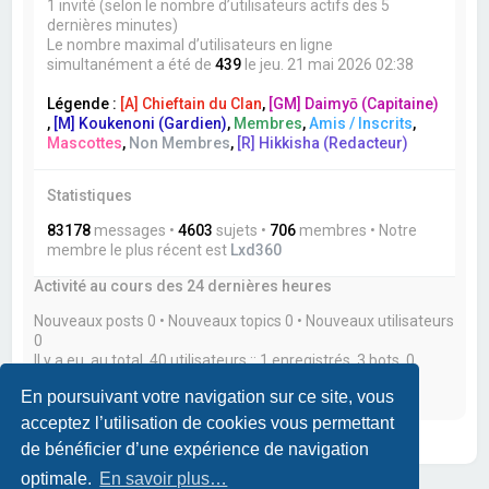
1 invité (selon le nombre d’utilisateurs actifs des 5
dernières minutes)
Le nombre maximal d’utilisateurs en ligne
simultanément a été de
439
le jeu. 21 mai 2026 02:38
Légende :
[A] Chieftain du Clan
,
[GM] Daimyō (Capitaine)
,
[M] Koukenoni (Gardien)
,
Membres
,
Amis / Inscrits
,
Mascottes
,
Non Membres
,
[R] Hikkisha (Redacteur)
Statistiques
83178
messages •
4603
sujets •
706
membres • Notre
membre le plus récent est
Lxd360
Activité au cours des 24 dernières heures
Nouveaux posts 0 • Nouveaux topics 0 • Nouveaux utilisateurs
0
Il y a eu, au total, 40 utilisateurs :: 1 enregistrés, 3 bots, 0
utilisateur(s) caché(s) et 36 invités actifs durant les 24
En poursuivant votre navigation sur ce site, vous
dernières heures
acceptez l’utilisation de cookies vous permettant
de bénéficier d’une expérience de navigation
optimale.
En savoir plus…