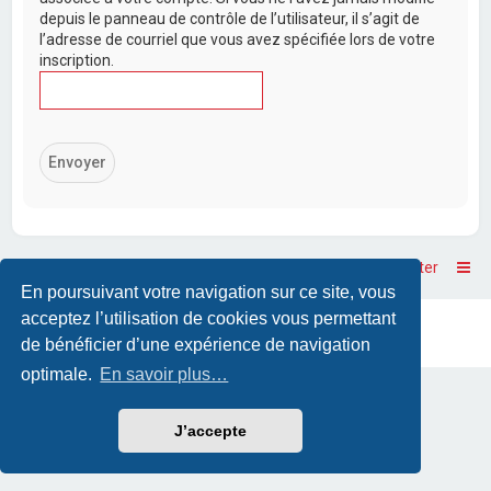
depuis le panneau de contrôle de l’utilisateur, il s’agit de
l’adresse de courriel que vous avez spécifiée lors de votre
inscription.
Accueil
Accueil du forum
Nous contacter
En poursuivant votre navigation sur ce site, vous
acceptez l’utilisation de cookies vous permettant
Powered by
phpBB
™
• Design by
PlanetStyles
Traduction française officielle
©
Qiaeru
de bénéficier d’une expérience de navigation
optimale.
En savoir plus…
J’accepte