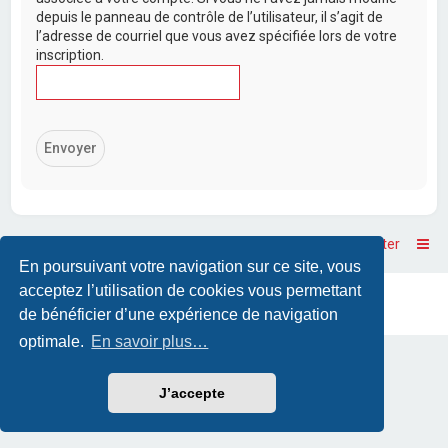
depuis le panneau de contrôle de l’utilisateur, il s’agit de
l’adresse de courriel que vous avez spécifiée lors de votre
inscription.
Accueil
Accueil du forum
Nous contacter
En poursuivant votre navigation sur ce site, vous
acceptez l’utilisation de cookies vous permettant
Powered by
phpBB
™
• Design by
PlanetStyles
Traduction française officielle
©
Qiaeru
de bénéficier d’une expérience de navigation
optimale.
En savoir plus…
J’accepte