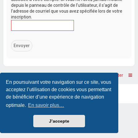
depuis le panneau de contrôle de l’utilisateur, il s’agit de
l’adresse de courriel que vous avez spécifiée lors de votre
inscription.
Accueil
Accueil du forum
Nous contacter
En poursuivant votre navigation sur ce site, vous
acceptez l’utilisation de cookies vous permettant
Powered by
phpBB
™
• Design by
PlanetStyles
Traduction française officielle
©
Qiaeru
de bénéficier d’une expérience de navigation
optimale.
En savoir plus…
J’accepte