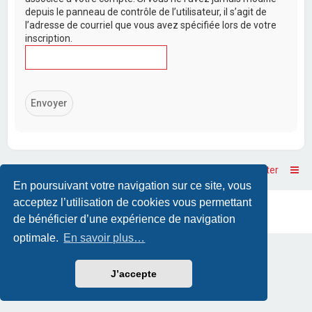
depuis le panneau de contrôle de l’utilisateur, il s’agit de
l’adresse de courriel que vous avez spécifiée lors de votre
inscription.
Accueil
Accueil du forum
Nous contacter
En poursuivant votre navigation sur ce site, vous
acceptez l’utilisation de cookies vous permettant
Powered by
phpBB
™
• Design by
PlanetStyles
Traduction française officielle
©
Qiaeru
de bénéficier d’une expérience de navigation
optimale.
En savoir plus…
J’accepte