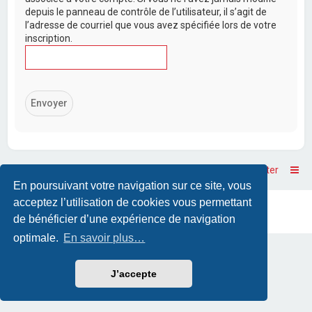
depuis le panneau de contrôle de l’utilisateur, il s’agit de
l’adresse de courriel que vous avez spécifiée lors de votre
inscription.
Accueil
Accueil du forum
Nous contacter
En poursuivant votre navigation sur ce site, vous
acceptez l’utilisation de cookies vous permettant
Powered by
phpBB
™
• Design by
PlanetStyles
Traduction française officielle
©
Qiaeru
de bénéficier d’une expérience de navigation
optimale.
En savoir plus…
J’accepte