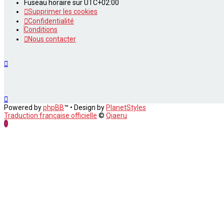
Fuseau horaire sur
UTC+02:00
Supprimer les cookies
Confidentialité
Conditions
Nous contacter
Powered by
phpBB
™
• Design by
PlanetStyles
Traduction française officielle
©
Qiaeru