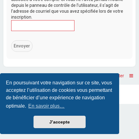
depuis le panneau de contrôle de l’utilisateur, il s’agit de
l’adresse de courriel que vous avez spécifiée lors de votre
inscription.
Accueil
Accueil du forum
Nous contacter
En poursuivant votre navigation sur ce site, vous
acceptez l’utilisation de cookies vous permettant
Powered by
phpBB
™
• Design by
PlanetStyles
Traduction française officielle
©
Qiaeru
de bénéficier d’une expérience de navigation
optimale.
En savoir plus…
J’accepte