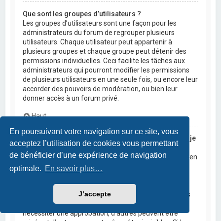
Que sont les groupes d’utilisateurs ?
Les groupes d’utilisateurs sont une façon pour les
administrateurs du forum de regrouper plusieurs
utilisateurs. Chaque utilisateur peut appartenir à
plusieurs groupes et chaque groupe peut détenir des
permissions individuelles. Ceci facilite les tâches aux
administrateurs qui pourront modifier les permissions
de plusieurs utilisateurs en une seule fois, ou encore leur
accorder des pouvoirs de modération, ou bien leur
donner accès à un forum privé.
Haut
En poursuivant votre navigation sur ce site, vous
Où sont les groupes d’utilisateurs et comment puis-je
acceptez l’utilisation de cookies vous permettant
en rejoindre un ?
de bénéficier d’une expérience de navigation
Vous pouvez consulter tous les groupes d’utilisateurs en
cliquant sur le lien « Groupes d’utilisateurs » depuis le
optimale.
En savoir plus…
panneau de contrôle de l’utilisateur. Si vous souhaitez
en rejoindre un, cliquez sur le bouton approprié.
J’accepte
Cependant, tous les groupes d’utilisateurs ne sont pas
ouverts aux nouvelles adhésions. Certains peuvent
nécessiter une approbation, d’autres peuvent être