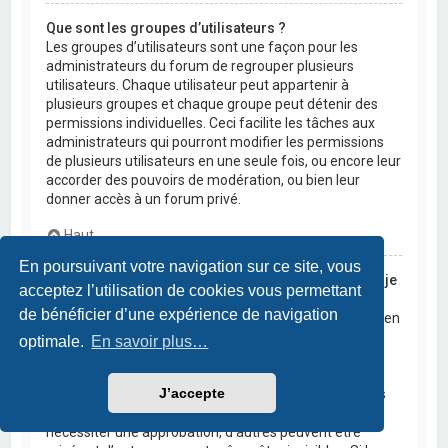
Que sont les groupes d’utilisateurs ?
Les groupes d’utilisateurs sont une façon pour les
administrateurs du forum de regrouper plusieurs
utilisateurs. Chaque utilisateur peut appartenir à
plusieurs groupes et chaque groupe peut détenir des
permissions individuelles. Ceci facilite les tâches aux
administrateurs qui pourront modifier les permissions
de plusieurs utilisateurs en une seule fois, ou encore leur
accorder des pouvoirs de modération, ou bien leur
donner accès à un forum privé.
Haut
En poursuivant votre navigation sur ce site, vous
Où sont les groupes d’utilisateurs et comment puis-je
acceptez l’utilisation de cookies vous permettant
en rejoindre un ?
de bénéficier d’une expérience de navigation
Vous pouvez consulter tous les groupes d’utilisateurs en
cliquant sur le lien « Groupes d’utilisateurs » depuis le
optimale.
En savoir plus…
panneau de contrôle de l’utilisateur. Si vous souhaitez
en rejoindre un, cliquez sur le bouton approprié.
J’accepte
Cependant, tous les groupes d’utilisateurs ne sont pas
ouverts aux nouvelles adhésions. Certains peuvent
nécessiter une approbation, d’autres peuvent être