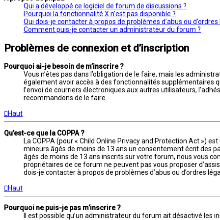
Qui a développé ce logiciel de forum de discussions ?
Pourquoi la fonctionnalité X n’est pas disponible ?
Qui dois-je contacter à propos de problèmes d’abus ou d’ordres 
Comment puis-je contacter un administrateur du forum ?
Problèmes de connexion et d’inscription
Pourquoi ai-je besoin de m’inscrire ?
Vous n’êtes pas dans l’obligation de le faire, mais les administr
également avoir accès à des fonctionnalités supplémentaires qui n
l’envoi de courriers électroniques aux autres utilisateurs, l’adhé
recommandons de le faire.
Haut
Qu’est-ce que la COPPA ?
La COPPA (pour « Child Online Privacy and Protection Act ») est
mineurs âgés de moins de 13 ans un consentement écrit des par
âgés de moins de 13 ans inscrits sur votre forum, nous vous cons
propriétaires de ce forum ne peuvent pas vous proposer d’assista
dois-je contacter à propos de problèmes d’abus ou d’ordres légau
Haut
Pourquoi ne puis-je pas m’inscrire ?
Il est possible qu’un administrateur du forum ait désactivé les 