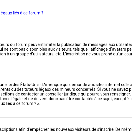
légaux liés à ce forum ?
ateurs du forum peuvent limiter la publication de messages aux utilisateu
e sont pas disponibles aux visiteurs, tels que l’affichage d’avatars pers
sion à un groupe d’utilisateurs, etc. L’inscription ne vous prend qu’un cou
 une loi des États-Unis d’Amérique qui demande aux sites internet colle
ents ou des tuteurs légaux des mineurs concernés. Si vous ne savez pa
eillons de contacter un conseiller juridique qui pourra vous renseigner.
nce légale et ne doivent donc pas être contactés à ce sujet, excepté lo
x liés à ce forum ? ».
inscriptions afin d’empêcher les nouveaux visiteurs de s’inscrire. De mêm