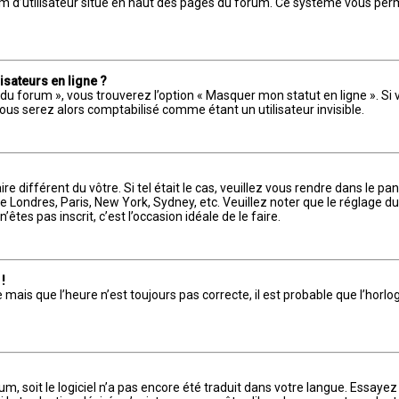
om d’utilisateur situé en haut des pages du forum. Ce système vous per
isateurs en ligne ?
du forum », vous trouverez l’option « Masquer mon statut en ligne ». Si 
s serez alors comptabilisé comme étant un utilisateur invisible.
re différent du vôtre. Si tel était le cas, veuillez vous rendre dans le pan
 Londres, Paris, New York, Sydney, etc. Veuillez noter que le réglage d
’êtes pas inscrit, c’est l’occasion idéale de le faire.
!
 mais que l’heure n’est toujours pas correcte, il est probable que l’horlo
orum, soit le logiciel n’a pas encore été traduit dans votre langue. Essa