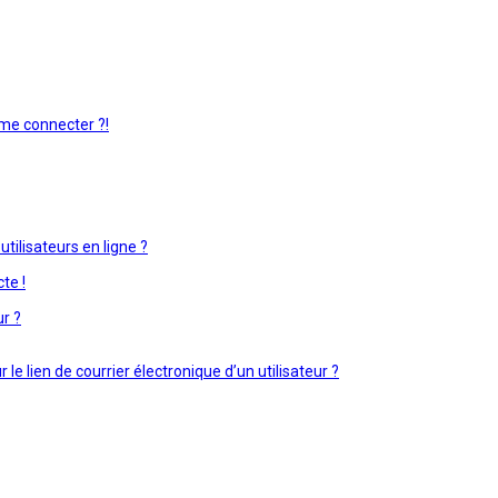
 me connecter ?!
tilisateurs en ligne ?
te !
ur ?
e lien de courrier électronique d’un utilisateur ?