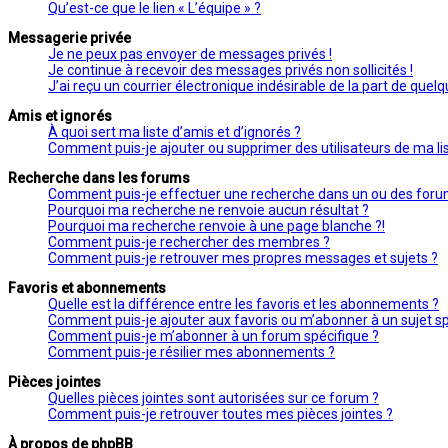
Qu’est-ce que le lien « L’équipe » ?
Messagerie privée
Je ne peux pas envoyer de messages privés !
Je continue à recevoir des messages privés non sollicités !
J’ai reçu un courrier électronique indésirable de la part de quelq
Amis et ignorés
À quoi sert ma liste d’amis et d’ignorés ?
Comment puis-je ajouter ou supprimer des utilisateurs de ma lis
Recherche dans les forums
Comment puis-je effectuer une recherche dans un ou des foru
Pourquoi ma recherche ne renvoie aucun résultat ?
Pourquoi ma recherche renvoie à une page blanche ?!
Comment puis-je rechercher des membres ?
Comment puis-je retrouver mes propres messages et sujets ?
Favoris et abonnements
Quelle est la différence entre les favoris et les abonnements ?
Comment puis-je ajouter aux favoris ou m’abonner à un sujet sp
Comment puis-je m’abonner à un forum spécifique ?
Comment puis-je résilier mes abonnements ?
Pièces jointes
Quelles pièces jointes sont autorisées sur ce forum ?
Comment puis-je retrouver toutes mes pièces jointes ?
À propos de phpBB