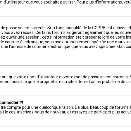
nom d’utilisateur que vous souhaitez utiliser. Pour plus d’informations, v
t de passe soient corrects. Si la fonctionnalité de la COPPA est activée 
ue vous avez reçues. Certains forums exigeront également que les nouvell
 ouvrir une session ; cette information était présente lors de votre insc
s de courrier électronique, vous avez probablement spécifié une mauvaise
ain que l’adresse de courrier électronique que vous avez spécifiée était 
out que votre nom d’utilisateur et votre mot de passe soient corrects. S
ment possible que le propriétaire du site internet ait un problème de conf
 connecter ?!
 votre compte pour une quelconque raison. De plus, beaucoup de forums 
l était le cas, inscrivez-vous de nouveau et essayez de participer plus ac