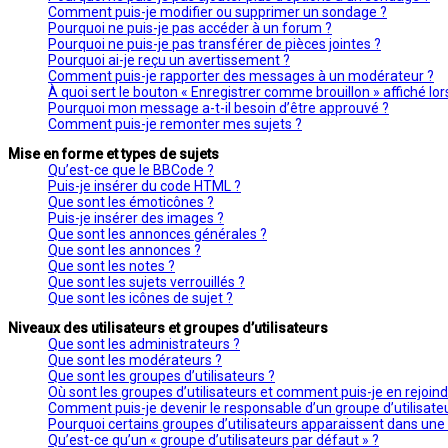
Comment puis-je modifier ou supprimer un sondage ?
Pourquoi ne puis-je pas accéder à un forum ?
Pourquoi ne puis-je pas transférer de pièces jointes ?
Pourquoi ai-je reçu un avertissement ?
Comment puis-je rapporter des messages à un modérateur ?
À quoi sert le bouton « Enregistrer comme brouillon » affiché lors
Pourquoi mon message a-t-il besoin d’être approuvé ?
Comment puis-je remonter mes sujets ?
Mise en forme et types de sujets
Qu’est-ce que le BBCode ?
Puis-je insérer du code HTML ?
Que sont les émoticônes ?
Puis-je insérer des images ?
Que sont les annonces générales ?
Que sont les annonces ?
Que sont les notes ?
Que sont les sujets verrouillés ?
Que sont les icônes de sujet ?
Niveaux des utilisateurs et groupes d’utilisateurs
Que sont les administrateurs ?
Que sont les modérateurs ?
Que sont les groupes d’utilisateurs ?
Où sont les groupes d’utilisateurs et comment puis-je en rejoind
Comment puis-je devenir le responsable d’un groupe d’utilisate
Pourquoi certains groupes d’utilisateurs apparaissent dans une 
Qu’est-ce qu’un « groupe d’utilisateurs par défaut » ?