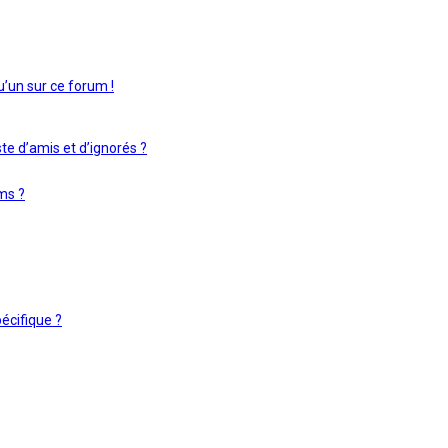
u’un sur ce forum !
te d’amis et d’ignorés ?
ms ?
écifique ?