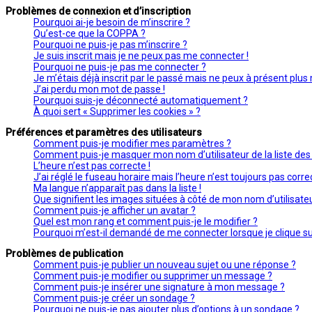
Problèmes de connexion et d’inscription
Pourquoi ai-je besoin de m’inscrire ?
Qu’est-ce que la COPPA ?
Pourquoi ne puis-je pas m’inscrire ?
Je suis inscrit mais je ne peux pas me connecter !
Pourquoi ne puis-je pas me connecter ?
Je m’étais déjà inscrit par le passé mais ne peux à présent plus
J’ai perdu mon mot de passe !
Pourquoi suis-je déconnecté automatiquement ?
À quoi sert « Supprimer les cookies » ?
Préférences et paramètres des utilisateurs
Comment puis-je modifier mes paramètres ?
Comment puis-je masquer mon nom d’utilisateur de la liste des u
L’heure n’est pas correcte !
J’ai réglé le fuseau horaire mais l’heure n’est toujours pas correc
Ma langue n’apparaît pas dans la liste !
Que signifient les images situées à côté de mon nom d’utilisate
Comment puis-je afficher un avatar ?
Quel est mon rang et comment puis-je le modifier ?
Pourquoi m’est-il demandé de me connecter lorsque je clique sur l
Problèmes de publication
Comment puis-je publier un nouveau sujet ou une réponse ?
Comment puis-je modifier ou supprimer un message ?
Comment puis-je insérer une signature à mon message ?
Comment puis-je créer un sondage ?
Pourquoi ne puis-je pas ajouter plus d’options à un sondage ?